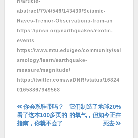
rl/article-
abstract/79/4/546/143430/Seismic-
Raves-Tremor-Observations-from-an
https://pnsn.org/earthquakes/exotic-
events
https://www.mtu.edu/geo/community/sei
smology/learn/earthquake-
measure/magnitude/
https://twitter.com/waDNR/status/16824
01658867949568
文
你会系鞋带吗？
它们制造了地球20%
看了这本100多页的
的氧气，但如今正在
章
指南，你就不会了
死去
导