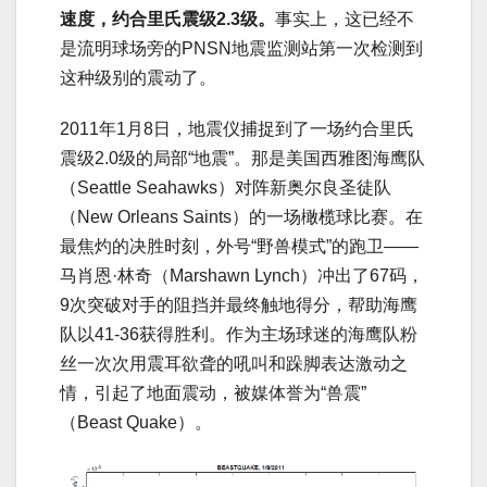
速度，约合里氏震级2.3级。
事实上，这已经不
是流明球场旁的PNSN地震监测站第一次检测到
这种级别的震动了。
2011年1月8日，地震仪捕捉到了一场约合里氏
震级2.0级的局部“地震”。那是美国西雅图海鹰队
（Seattle Seahawks）对阵新奥尔良圣徒队
（New Orleans Saints）的一场橄榄球比赛。在
最焦灼的决胜时刻，外号“野兽模式”的跑卫——
马肖恩·林奇（Marshawn Lynch）冲出了67码，
9次突破对手的阻挡并最终触地得分，帮助海鹰
队以41-36获得胜利。作为主场球迷的海鹰队粉
丝一次次用震耳欲聋的吼叫和跺脚表达激动之
情，引起了地面震动，被媒体誉为“兽震”
（Beast Quake）。