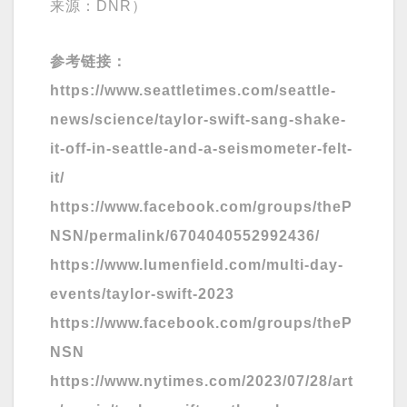
来源：DNR）
参考链接：
https://www.seattletimes.com/seattle-
news/science/taylor-swift-sang-shake-
it-off-in-seattle-and-a-seismometer-felt-
it/
https://www.facebook.com/groups/theP
NSN/permalink/6704040552992436/
https://www.lumenfield.com/multi-day-
events/taylor-swift-2023
https://www.facebook.com/groups/theP
NSN
https://www.nytimes.com/2023/07/28/art