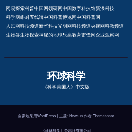
网易探索
科普中国网
领研网
中国数字科技馆
新浪科技
科学网
蝌蚪五线谱
中国科普博览网
中国科普网
人民网科技频道
新华科技
光明网科技频道
央视网科教频道
生物谷
生物探索
神秘的地球
乐高教育
雷锋网
企业观察网
环球科学
《科学美国人》中文版
自豪地采用WordPress
|
主题: Newsup 作者
Themeansar
《环球科学》杂志社有限公司