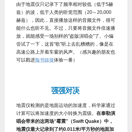
由于地震仪只记录下了频率相对较低（低于5赫
兹）的波，低于人类的听觉范围（20～20,000
赫兹），因此，直接播放这样的音频文件，很可
能什么也听不见。不过，只要将音频文件倍速播
放，就能感受一场别样的“盗版演唱会”了。小编
尝试了一下，这首“歌”听上去乱糟糟的，像是在
高速公路上开着车窗的风声。（感兴趣的朋友也
可以戳进
脸书链接
体验一番）
强强对决
地震仪检测的是地面运动的加速度，科学家通过
计算可以将加速度的大小转换为震级。
在泰勒演
唱会带来的这两场“霉震”（Swift Quake）中，
地震仪最大记录到了约0.011米/平方秒的地面加