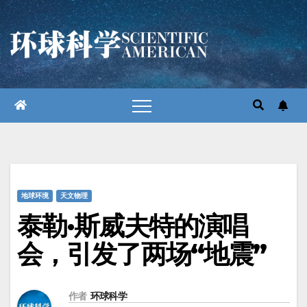
跳
至
内
容
地球环境
天文物理
泰勒·斯威夫特的演唱
会，引发了两场“地震”
作者
环球科学