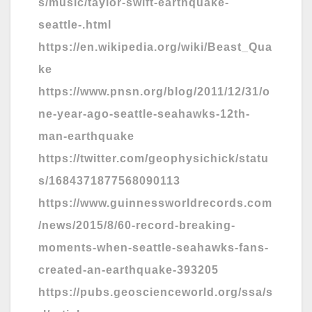
s/music/taylor-swift-earthquake-
seattle-.html
https://en.wikipedia.org/wiki/Beast_Qua
ke
https://www.pnsn.org/blog/2011/12/31/o
ne-year-ago-seattle-seahawks-12th-
man-earthquake
https://twitter.com/geophysichick/statu
s/1684371877568090113
https://www.guinnessworldrecords.com
/news/2015/8/60-record-breaking-
moments-when-seattle-seahawks-fans-
created-an-earthquake-393205
https://pubs.geoscienceworld.org/ssa/s