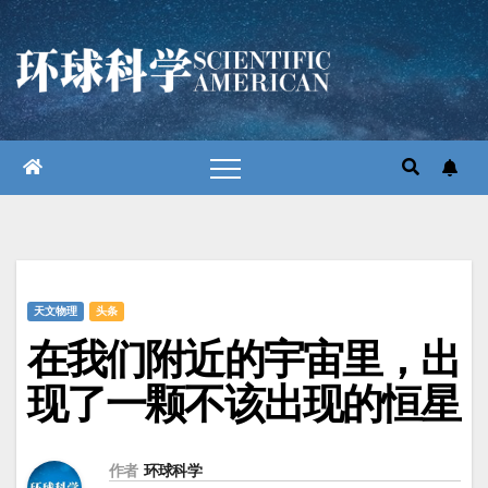
跳
至
内
容
天文物理
头条
在我们附近的宇宙里，出
现了一颗不该出现的恒星
作者
环球科学