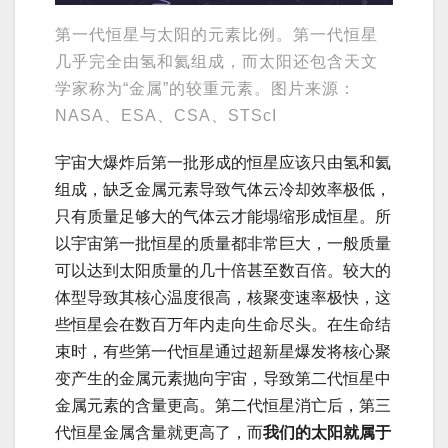
第一代恒星与太阳的元素比例。第一代恒星
几乎完全由氢和氦组成，而太阳还包含天文
学家称为“金属”的较重元素。图片来源：
NASA、ESA、CSA、STScI
宇宙大爆炸后第一批形成的恒星应该只由氢和氦
组成，缺乏金属元素导致气体云冷却效率极低，
只有质量足够大的气体云才能塌缩形成恒星。所
以宇宙第一批恒星的质量都非常巨大，一般质量
可以达到太阳质量的几十倍甚至数百倍。较大的
体型导致其核心温度很高，核聚变速率极快，这
些恒星会在数百万年内走向生命尽头。在生命结
束时，有些第一代恒星通过超新星爆发将核心聚
变产生的金属元素抛向宇宙，导致第二代恒星中
金属元素的含量更高。第二代恒星消亡后，第三
代恒星金属含量就更高了，而
我们的太阳就属于