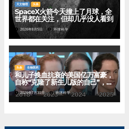
天文物理
头条
SpaceX火箭今天撞上了月球，全
世界都在关注，但却几乎没人看到
2026年8月5日
环球科学
头条
生物医药
和儿子换血抗衰的美国亿万富豪，
自称“克隆了新生儿版的自己”，真
相是……
2026年7月31日
环球科学