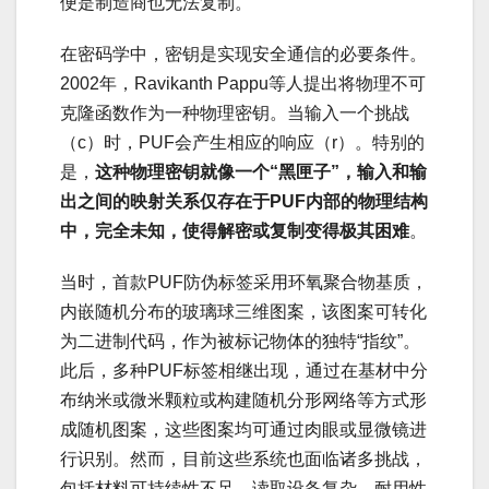
便是制造商也无法复制。
在密码学中，密钥是实现安全通信的必要条件。
2002年，Ravikanth Pappu等人提出将物理不可
克隆函数作为一种物理密钥。当输入一个挑战
（c）时，PUF会产生相应的响应（r）。特别的
是，
这种物理密钥就像一个“黑匣子”，输入和输
出之间的映射关系仅存在于PUF内部的物理结构
中，完全未知，使得解密或复制变得极其困难
。
当时，首款PUF防伪标签采用环氧聚合物基质，
内嵌随机分布的玻璃球三维图案，该图案可转化
为二进制代码，作为被标记物体的独特“指纹”。
此后，多种PUF标签相继出现，通过在基材中分
布纳米或微米颗粒或构建随机分形网络等方式形
成随机图案，这些图案均可通过肉眼或显微镜进
行识别。然而，目前这些系统也面临诸多挑战，
包括材料可持续性不足、读取设备复杂、耐用性