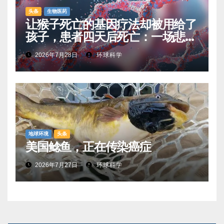
头条
生物医药
让猴子死亡的基因疗法却被用给了
孩子，患者四天后死亡：一场悲剧
如何让基因治疗领域停滞十年
2026年7月28日
环球科学
地球环境
头条
美国鲶鱼，正在传染癌症
2026年7月27日
环球科学