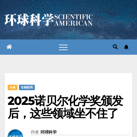
跳
至
内
容
头条
生物医药
2025诺贝尔化学奖颁发
后，这些领域坐不住了
作者
环球科学