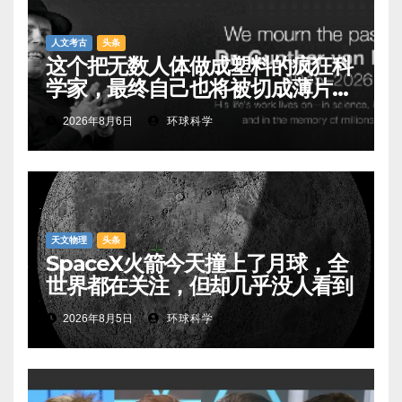
人文考古
头条
这个把无数人体做成塑料的疯狂科
学家，最终自己也将被切成薄片展
出
2026年8月6日
环球科学
天文物理
头条
SpaceX火箭今天撞上了月球，全
世界都在关注，但却几乎没人看到
2026年8月5日
环球科学