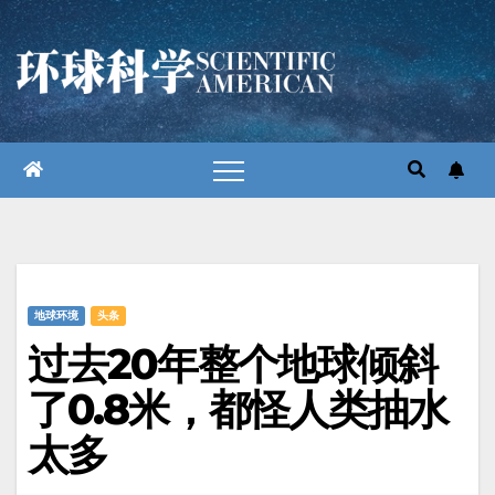
跳
至
内
容
地球环境
头条
过去20年整个地球倾斜
了0.8米，都怪人类抽水
太多