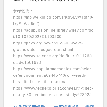
参考链接：
https://mp.weixin.qq.com/s/KqSLVwTgfh0-
lkyS_WU6mQ
https://agupubs.onlinelibrary.wiley.com/do
i/10.1029/2023GL103509
https://phys.org/news/2023-06-weve-
groundwater-nudged-earth.html
https://www.science.org/doi/full/10.1126/s
ciadv.1501693
https://www.popularmechanics.com/scien
ce/environment/a69445743/why-earth-
has-tilted-scientific-reason/
https://www.techexplorist.com/earth-tilted-
nearly-80-centimeters-east-study/62302/