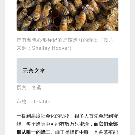
带有蓝色心形标记的是该蜂群的蜂王（图片
来源：Shelley Hoover）
无奈之举。
撰文 | 冬鸢
审校 | clefable
一提到高度社会化的动物，很多人首先会想到蜜
蜂。每个蜂巢中可能有数万只蜜蜂，
而它们全部
服从唯一的蜂王
。蜂王是蜂群中唯一具备繁殖能