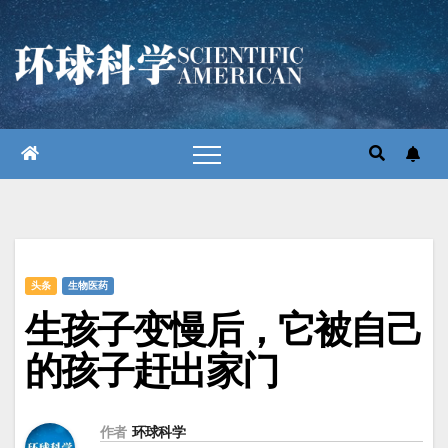
跳
至
内
容
头条
生物医药
生孩子变慢后，它被自己
的孩子赶出家门
作者
环球科学