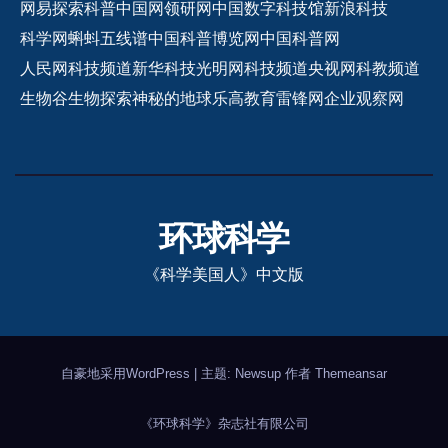
网易探索
科普中国网
领研网
中国数字科技馆
新浪科技
科学网
蝌蚪五线谱
中国科普博览网
中国科普网
人民网科技频道
新华科技
光明网科技频道
央视网科教频道
生物谷
生物探索
神秘的地球
乐高教育
雷锋网
企业观察网
环球科学
《科学美国人》中文版
自豪地采用WordPress
|
主题: Newsup 作者
Themeansar
《环球科学》杂志社有限公司