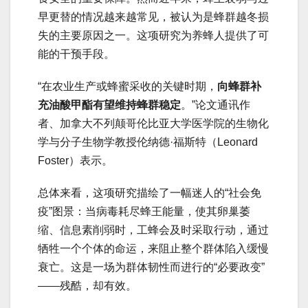
早更替的情况越来越常见，被认为是蜂群越冬损
失的主要原因之一。这项研究为养蜂人提供了可
能的干预手段。
“在农业生产或蜂蜜采收的关键时期，
向蜂群补
充油酸甲酯有望维持蜂群稳定
。”论文通讯作
者、加拿大不列颠哥伦比亚大学医学院的生物化
学与分子生物学教授伦纳德·福斯特（Leonard
Foster）表示。
总体来看，这项研究描绘了一幅迷人的“社会免
疫”图景：当病毒耗尽蜂王能量，使其卵巢萎
缩、信息素削弱时，工蜂会及时采取行动，通过
牺牲一个个体的命运，来阻止整个群体陷入缓慢
衰亡。这是一场为群体韧性而进行的“必要政变”
——残酷，却有效。