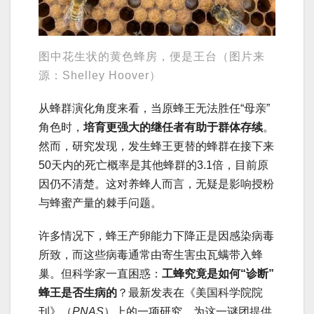
图中花生状的黄色蜂房，便是王台（图片来
源：Shelley Hoover）
从蜂群演化角度来看，当原蜂王无法胜任“母亲”
角色时，
培育更强大的继任者有助于群体存续
。
然而，研究发现，发生蜂王更替的蜂群在接下来
50天内的死亡概率是其他蜂群的3.1倍，目前原
因仍不清楚。这对养蜂人而言，无疑是影响授粉
与蜂蜜产量的棘手问题。
许多情况下，蜂王产卵能力下降正是因感染病毒
所致，而这些病毒通常由寄生害虫瓦螨带入蜂
巢。但科学家一直困惑：
工蜂究竟是如何“诊断”
蜂王是否生病的
？最新发表在《美国科学院院
刊》（
PNAS
）上的一项研究，为这一谜团提供