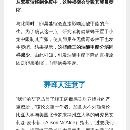
从繁殖转移到免疫中，这种权衡会导致其卵巢萎
缩
。
与此同时，卵巢萎缩会直接影响油酸甲酯的产
生。为了确认这一点，研究者将健康蜂王置于小
笼中限制其产卵，使其卵巢在无病毒条件下也发
生萎缩。结果显示，
这些蜂王的油酸甲酯分泌同
样减少
。由此可知，引发油酸甲酯下降的直接原
因是卵巢萎缩，而非病毒本身。
养蜂人注意了
“我们的研究凸显了蜂王病毒感染对养蜂业的严
重威胁，”该论文第一作者、加拿大不列颠哥伦
比亚大学与美国北卡罗来纳州立大学的研究员艾
莉森·麦卡菲（Alison McAfee）指出，“过去我们