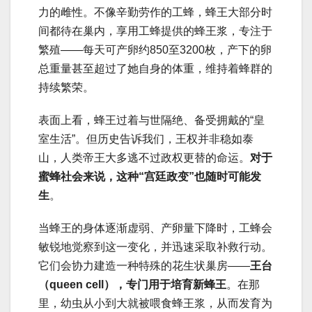
力的雌性。不像辛勤劳作的工蜂，蜂王大部分时
间都待在巢内，享用工蜂提供的蜂王浆，专注于
繁殖——每天可产卵约850至3200枚，产下的卵
总重量甚至超过了她自身的体重，维持着蜂群的
持续繁荣。
表面上看，蜂王过着与世隔绝、备受拥戴的“皇
室生活”。但历史告诉我们，王权并非稳如泰
山，人类帝王大多逃不过政权更替的命运。
对于
蜜蜂社会来说，这种“宫廷政变”也随时可能发
生
。
当蜂王的身体逐渐虚弱、产卵量下降时，工蜂会
敏锐地觉察到这一变化，并迅速采取补救行动。
它们会协力建造一种特殊的花生状巢房——
王台
（queen cell），专门用于培育新蜂王
。在那
里，幼虫从小到大就被喂食蜂王浆，从而发育为