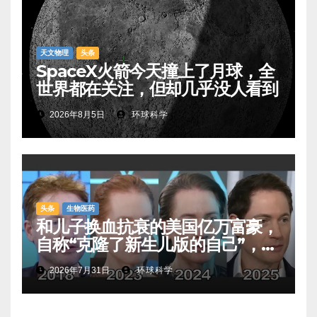
天文物理
头条
SpaceX火箭今天撞上了月球，全
世界都在关注，但却几乎没人看到
2026年8月5日
环球科学
头条
生物医药
和儿子换血抗衰的美国亿万富豪，
自称“克隆了新生儿版的自己”，真
相是……
2026年7月31日
环球科学