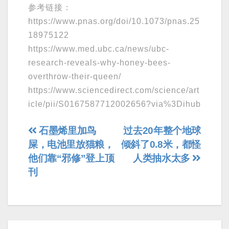
参考链接：
https://www.pnas.org/doi/10.1073/pnas.25
18975122
https://www.med.ubc.ca/news/ubc-
research-reveals-why-honey-bees-
overthrow-their-queen/
https://www.sciencedirect.com/science/art
icle/pii/S0167587712002656?via%3Dihub
文
石墨烯里加鸟
过去20年整个地球
屎，电池里放猫粮，
倾斜了0.8米，都怪
章
他们靠“邪修”登上顶
人类抽水太多
导
刊
航