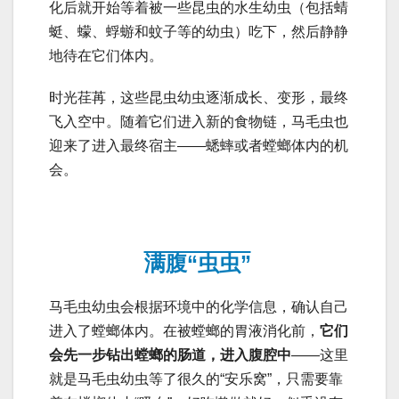
化后就开始等着被一些昆虫的水生幼虫（包括蜻
蜓、蠓、蜉蝣和蚊子等的幼虫）吃下，然后静静
地待在它们体内。
时光荏苒，这些昆虫幼虫逐渐成长、变形，最终
飞入空中。随着它们进入新的食物链，马毛虫也
迎来了进入最终宿主——蟋蟀或者螳螂体内的机
会。
满腹“虫虫”
马毛虫幼虫会根据环境中的化学信息，确认自己
进入了螳螂体内。在被螳螂的胃液消化前，
它们
会先一步钻出螳螂的肠道，进入腹腔中
——这里
就是马毛虫幼虫等了很久的“安乐窝”，只需要靠