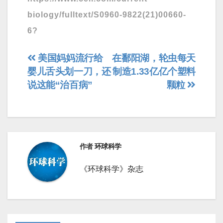
biology/fulltext/S0960-9822(21)00660-
6?
文
美国妈妈流行给
在鄱阳湖，轮虫每天
婴儿舌头划一刀，还
制造1.33亿亿个塑料
章
说这能“治百病”
颗粒
导
航
作者
环球科学
《环球科学》杂志