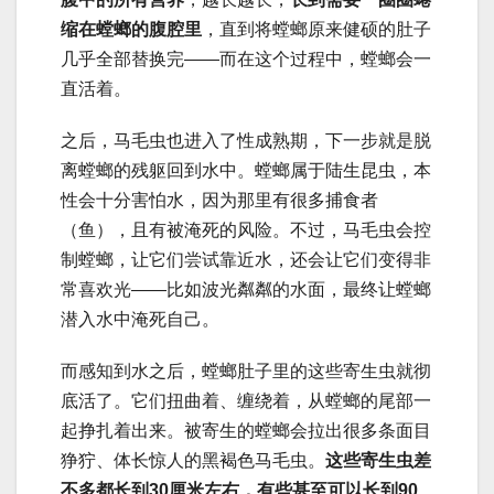
缩在螳螂的腹腔里
，直到将螳螂原来健硕的肚子
几乎全部替换完——而在这个过程中，螳螂会一
直活着。
之后，马毛虫也进入了性成熟期，下一步就是脱
离螳螂的残躯回到水中。螳螂属于陆生昆虫，本
性会十分害怕水，因为那里有很多捕食者
（鱼），且有被淹死的风险。不过，马毛虫会控
制螳螂，让它们尝试靠近水，还会让它们变得非
常喜欢光——比如波光粼粼的水面，最终让螳螂
潜入水中淹死自己。
而感知到水之后，螳螂肚子里的这些寄生虫就彻
底活了。它们扭曲着、缠绕着，从螳螂的尾部一
起挣扎着出来。被寄生的螳螂会拉出很多条面目
狰狞、体长惊人的黑褐色马毛虫。
这些寄生虫差
不多都长到30厘米左右，有些甚至可以长到90