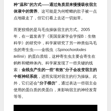
种“温和”的方式——通过角质层来慢慢吸收宿主
体液中的营养
。这可能是为何螳螂的肚子被一点
点地吸走了，但它们看上去还一切如常。
而更狡猾的是马毛虫操纵宿主的方式。2005
年，在一篇发表于《英国皇家学会学报B：生物
科学》的研究中，科学家研究了另一种类似马毛
虫的寄生虫——金线虫（
Spinochordodes
tellinii
）的蛋白质组，这种寄生虫主要会寄生在
蚂蚱和蟋蟀体内。科学家发现了一些关键的线
索：
金线虫产生的一些“有效”分子会改变宿主的
中枢神经系统
，进而实现对宿主的行为操纵。此
外，它们还会
“分子模仿”
，通过表达一些宿主会
使用的蛋白质的类蛋白，来影响宿主的神经发育
等等。