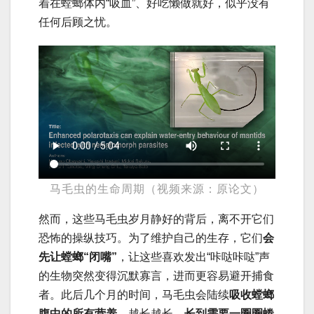
着在螳螂体内“吸血”、好吃懒做就好，似乎没有
任何后顾之忧。
马毛虫的生命周期（视频来源：原论文）
然而，这些马毛虫岁月静好的背后，离不开它们
恐怖的操纵技巧。为了维护自己的生存，它们
会
先让螳螂“闭嘴”
，让这些喜欢发出“咔哒咔哒”声
的生物突然变得沉默寡言，进而更容易避开捕食
者。此后几个月的时间，马毛虫会陆续
吸收螳螂
腹中的所有营养
，越长越长，
长到需要一圈圈蜷