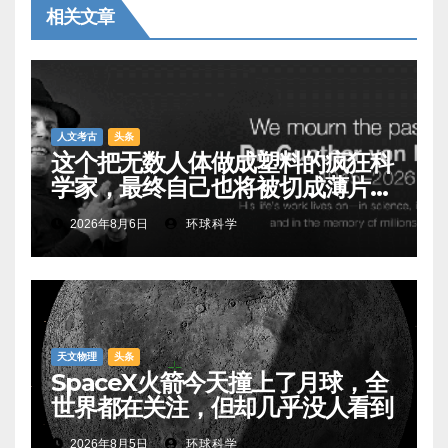
相关文章
人文考古
头条
这个把无数人体做成塑料的疯狂科
学家，最终自己也将被切成薄片展
出
2026年8月6日
环球科学
天文物理
头条
SpaceX火箭今天撞上了月球，全
世界都在关注，但却几乎没人看到
2026年8月5日
环球科学