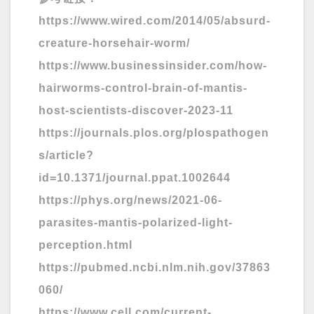
https://www.wired.com/2014/05/absurd-
creature-horsehair-worm/
https://www.businessinsider.com/how-
hairworms-control-brain-of-mantis-
host-scientists-discover-2023-11
https://journals.plos.org/plospathogen
s/article?
id=10.1371/journal.ppat.1002644
https://phys.org/news/2021-06-
parasites-mantis-polarized-light-
perception.html
https://pubmed.ncbi.nlm.nih.gov/37863
060/
https://www.cell.com/current-