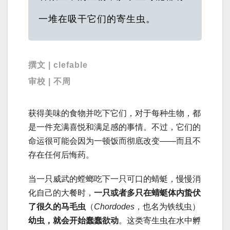
一堆在吸干它们的寄生虫。
撰文 | clefable
审校 | 不周
获得美味的食物并吃下它们，对于每种生物，都
是一件充满喜悦和满足感的事情。不过，它们的
命运很可能会因为一顿饭而彻底改变——而且不
存在任何后悔药。
当一只威武的螳螂吃下一只可口的蜻蜓，慢慢消
化自己的大餐时，
一只或者多只在蜻蜓体内蛰伏
了很久的马毛虫
（
Chordodes
，也名为铁线虫）
幼虫，就会开始蠢蠢欲动
。这类寄生虫在水中孵