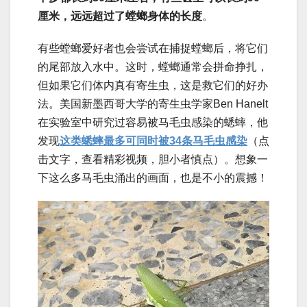
厘米，远远超过了螳螂身体的长度
。
有些螳螂爱好者也会尝试在捕捉螳螂后，将它们
的尾部放入水中。这时，螳螂通常会拼命挣扎，
但如果它们体内真有寄生虫，这是救它们的好办
法。美国新墨西哥大学的寄生虫学家Ben Hanelt
在实验室中研究过容易被马毛虫感染的蟋蟀，他
发现
这类蟋蟀最多可同时被34条马毛虫感染
（点
击文字，查看精彩视频，胆小者慎点）。想象一
下这么多马毛虫涌出的画面，也是不小的震撼！