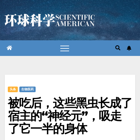
跳
至
内
容
头条
生物医药
被吃后，这些黑虫长成了
宿主的“神经元”，吸走
了它一半的身体