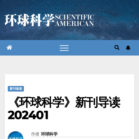
跳
至
内
容
新刊速递
《环球科学》新刊导读
202401
作者
环球科学