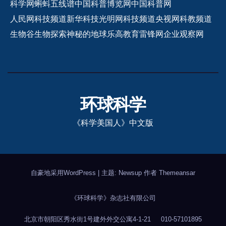
科学网
蝌蚪五线谱
中国科普博览网
中国科普网
人民网科技频道
新华科技
光明网科技频道
央视网科教频道
生物谷
生物探索
神秘的地球
乐高教育
雷锋网
企业观察网
环球科学
《科学美国人》中文版
自豪地采用WordPress
|
主题: Newsup 作者
Themeansar
《环球科学》杂志社有限公司
北京市朝阳区秀水街1号建外外交公寓4-1-21
010-57101895