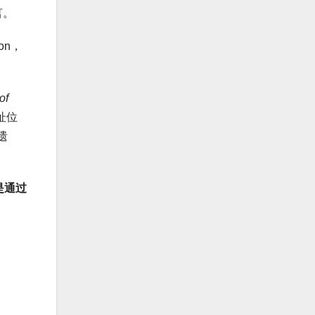
言。
tion，
of
址位
遗
是通过