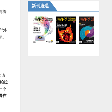
新刊速递
随着
“外
骨。
穴遗
的帕拉
一个
骨在