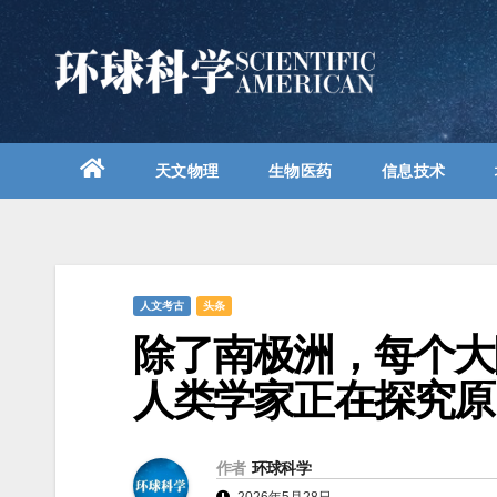
跳
至
内
容
天文物理
生物医药
信息技术
人文考古
头条
除了南极洲，每个大
人类学家正在探究原
作者
环球科学