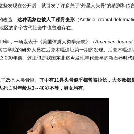
这些发现在公开后，就引发了许多关于“外星人头骨”的猜测和传
的改造，
这种现象也被人工颅骨变形
（Artificial cranial deforma
脉地区的多个古代社会中也普遍存在。
19年，一项发表于《美国体质人类学杂志》（
American Journal 
考古学院的研究人员在后套木嘎遗址第一期的发现。后套木嘎遗
3 000年前。这里也是我国东北迄今发现年代最早的新石器时代
现了25具人类骨骼。其中
有11具头骨似乎都曾被拉长，大多数都
死亡时年龄从3～40岁不等，男女均有
。