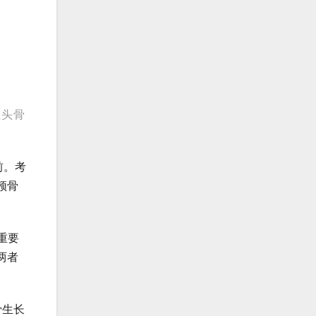
性头骨
前。考
颅骨
重要
两者
骨生长