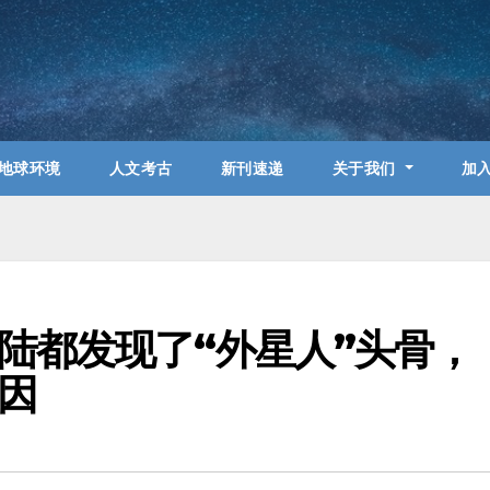
地球环境
人文考古
新刊速递
关于我们
加
陆都发现了“外星人”头骨，
因