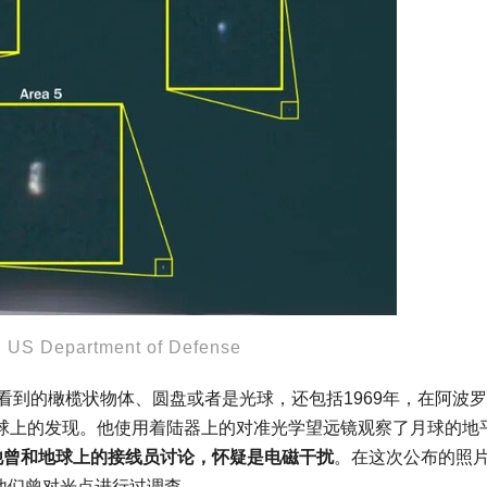
artment of Defense
看到的橄榄状物体、圆盘或者是光球，还包括1969年，在阿波罗
an）在月球上的发现。他使用着陆器上的对准光学望远镜观察了月球的地
他曾和地球上的接线员讨论，怀疑是电磁干扰
。在这次公布的照
他们曾对光点进行过调查。