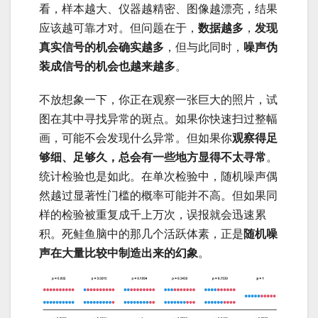
看，样本越大、仪器越精密、图像越漂亮，结果
应该越可靠才对。但问题在于，
数据越多
，
发现
真实信号的机会确实越多
，但与此同时，
噪声伪
装成信号的机会也越来越多
。
不放想象一下，你正在观察一张巨大的照片，试
图在其中寻找异常的斑点。如果你快速扫过整幅
画，可能不会发现什么异常。但如果你
观察得足
够细、足够久，总会有一些地方显得不太寻常
。
统计检验也是如此。在单次检验中，随机噪声偶
然越过显著性门槛的概率可能并不高。但如果同
样的检验被重复成千上万次，误报就会迅速累
积。死鲑鱼脑中的那几个活跃体素，正是
随机噪
声在大量比较中制造出来的幻象
。