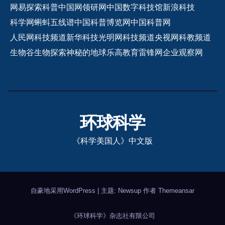
网易探索
科普中国网
领研网
中国数字科技馆
新浪科技
科学网
蝌蚪五线谱
中国科普博览网
中国科普网
人民网科技频道
新华科技
光明网科技频道
央视网科教频道
生物谷
生物探索
神秘的地球
乐高教育
雷锋网
企业观察网
环球科学
《科学美国人》中文版
自豪地采用WordPress
|
主题: Newsup 作者
Themeansar
《环球科学》杂志社有限公司