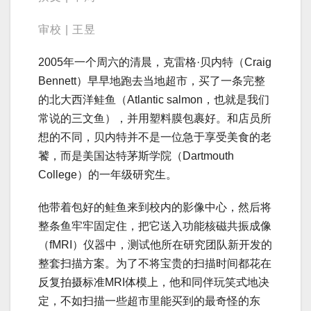
审校 | 王昱
2005年一个周六的清晨，克雷格·贝内特（Craig
Bennett）早早地跑去当地超市，买了一条完整
的北大西洋鲑鱼（Atlantic salmon，也就是我们
常说的三文鱼），并用塑料膜包裹好。和店员所
想的不同，贝内特并不是一位急于享受美食的老
饕，而是美国达特茅斯学院（Dartmouth
College）的一年级研究生。
他带着包好的鲑鱼来到校内的影像中心，然后将
整条鱼牢牢固定住，把它送入功能核磁共振成像
（fMRI）仪器中，测试他所在研究团队新开发的
整套扫描方案。为了不将宝贵的扫描时间都花在
反复拍摄标准MRI体模上，他和同伴玩笑式地决
定，不如扫描一些超市里能买到的最奇怪的东