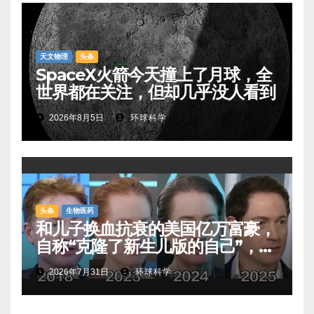
天文物理
头条
SpaceX火箭今天撞上了月球，全
世界都在关注，但却几乎没人看到
2026年8月5日
环球科学
头条
生物医药
和儿子换血抗衰的美国亿万富豪，
自称“克隆了新生儿版的自己”，真
相是……
2026年7月31日
环球科学