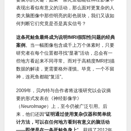
表现出看似有意义的活动，那么面对更复杂的人
类大脑图像中那些明亮的彩色斑块，我们又该如
何判断它们究竟是否是真实信号？
这条死鲑鱼最终成为说明fMRI假阳性问题的经典
案例
。当一幅图像包含成千上万个体素时，只要
研究者在每个位置都寻找“显著”活动，总会有一
些地方看起来不同寻常。而对于高精度fMRI扫描
数据的解读，更需要格外谨慎。毕竟，一个不留
神，连死鱼都能“复活”。
2009年，贝内特与合作者将这项研究以会议摘
要的形式发表在《神经影像学》
（
NeuroImage
）上，至今仍被广泛引用。后
来，他们还因“
证明通过使用复杂仪器和简单统
计方法，可以在任何地方看到有意义的脑活动
——即便是在一条死鲑鱼身上
”，获得了2012年