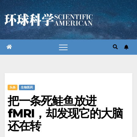
跳
至
内
容
头条
生物医药
把一条死鲑鱼放进
fMRI，却发现它的大脑
还在转