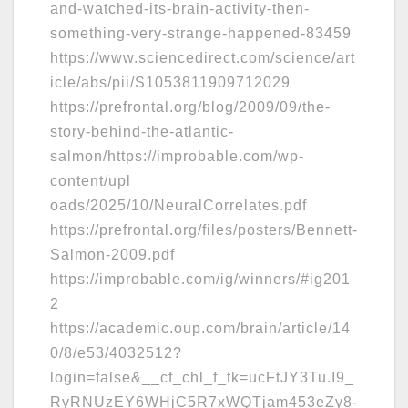
and-watched-its-brain-activity-then-
something-very-strange-happened-83459
https://www.sciencedirect.com/science/art
icle/abs/pii/S1053811909712029
https://prefrontal.org/blog/2009/09/the-
story-behind-the-atlantic-
salmon/https://improbable.com/wp-
content/upl
oads/2025/10/NeuralCorrelates.pdf
https://prefrontal.org/files/posters/Bennett-
Salmon-2009.pdf
https://improbable.com/ig/winners/#ig201
2
https://academic.oup.com/brain/article/14
0/8/e53/4032512?
login=false&__cf_chl_f_tk=ucFtJY3Tu.I9_
RyRNUzEY6WHjC5R7xWQTjam453eZy8-