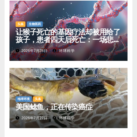
头条
生物医药
让猴子死亡的基因疗法却被用给了
孩子，患者四天后死亡：一场悲剧
如何让基因治疗领域停滞十年
2026年7月28日
环球科学
地球环境
头条
美国鲶鱼，正在传染癌症
2026年7月27日
环球科学