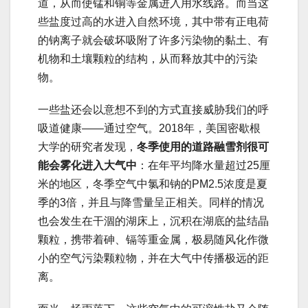
道，从而使锰和铜等金属进入用水线路。而当这
些盐度过高的水进入自然环境，其中带有正电荷
的钠离子就会破坏吸附了许多污染物的黏土、有
机物和土壤颗粒的结构，从而释放其中的污染
物。
一些盐还会以意想不到的方式直接威胁我们的呼
吸道健康——通过空气。2018年，美国密歇根
大学的研究者发现，
冬季使用的道路融雪剂很可
能会雾化进入大气中
：在年平均降水量超过25厘
米的地区，冬季空气中氯和钠的PM2.5浓度是夏
季的3倍，并且与降雪量呈正相关。同样的情况
也会发生在干涸的湖床上，沉积在湖底的盐结晶
颗粒，携带着砷、镉等重金属，极易随风化作微
小的空气污染颗粒物，并在大气中传播极远的距
离。