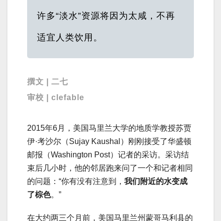
许多“淡水”资源将因为太咸，不再
适宜人类饮用。
撰文 | 二七
审校 | clefable
2015年6月，美国马里兰大学的地质学教授苏贾
伊·考沙尔（Sujay Kaushal）刚刚接受了华盛顿
邮报（Washington Post）记者的采访。采访结
束后几小时，他的邻居跑来问了一个和记者相同
的问题：“你有没有注意到，
我们附近的水变成
了棕色
。”
在大约两三个月前，美国马里兰州蒙哥马利县的