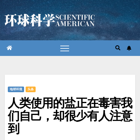
跳
至
内
容
地球环境
头条
人类使用的盐正在毒害我
们自己，却很少有人注意
到