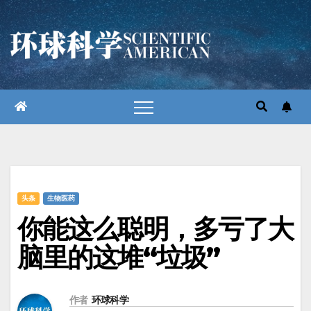
跳
至
内
容
头条
生物医药
你能这么聪明，多亏了大
脑里的这堆“垃圾”
作者
环球科学