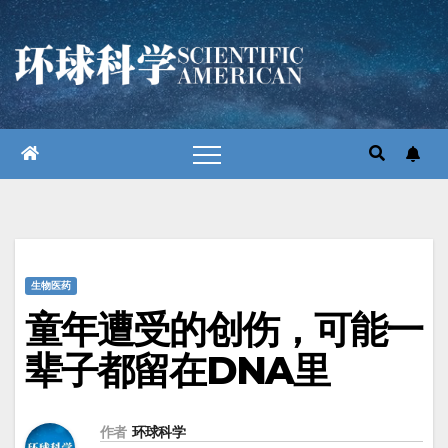
跳
至
内
容
生物医药
​童年遭受的创伤，可能一
辈子都留在DNA里
作者
环球科学