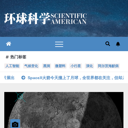
跳
至
内
容
热门标签
人工智能
气候变化
黑洞
微塑料
小行星
演化
阿尔茨海默病
paceX火箭今天撞上了月球，全世界都在关注，但却几乎没人看到