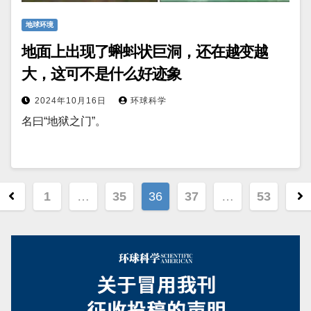
地球环境
地面上出现了蝌蚪状巨洞，还在越变越
大，这可不是什么好迹象
2024年10月16日
环球科学
名曰“地狱之门”。
文
1
…
35
36
37
…
53
章
分
页