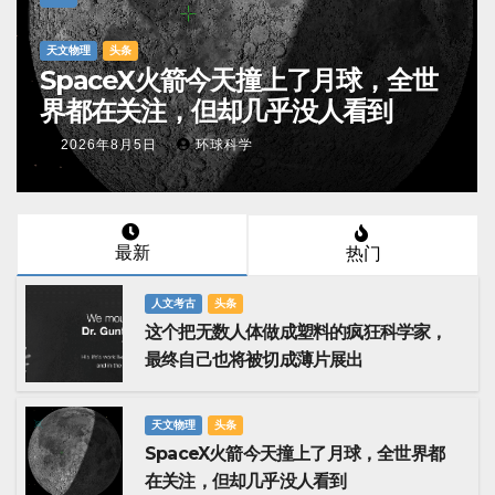
头条
生物医药
全世
和儿子换血抗衰的美国亿万富豪，自
称“克隆了新生儿版的自己”，真相
是……
2026年7月31日
环球科学
最新
热门
人文考古
头条
这个把无数人体做成塑料的疯狂科学家，
最终自己也将被切成薄片展出
天文物理
头条
SpaceX火箭今天撞上了月球，全世界都
在关注，但却几乎没人看到