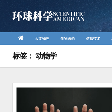
跳
至
内
容
天文物理
生物医药
信息技术
标签：
动物学