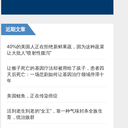
近期文章
40%的美国人正在拒绝新鲜果蔬，因为这种蔬菜
让大批人“喷射性腹泻”
让猴子死亡的基因疗法却被用给了孩子，患者四
天后死亡：一场悲剧如何让基因治疗领域停滞十
年
美国鲶鱼，正在传染癌症
活到老生到老的“女王”，靠一种气味封杀全族生
育，统治族群