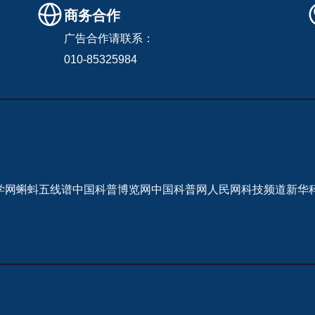
商务合作
广告合作请联系：
010-85325984
学网
蝌蚪五线谱
中国科普博览网
中国科普网
人民网科技频道
新华