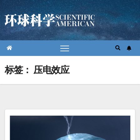
跳
至
内
容
标签：
压电效应