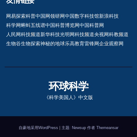
友情链接
网易探索
科普中国网
领研网
中国数字科技馆
新浪科技
科学网
蝌蚪五线谱
中国科普博览网
中国科普网
人民网科技频道
新华科技
光明网科技频道
央视网科教频道
生物谷
生物探索
神秘的地球
乐高教育
雷锋网
企业观察网
环球科学
《科学美国人》中文版
自豪地采用WordPress
|
主题: Newsup 作者
Themeansar