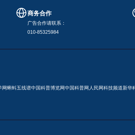
商务合作
广告合作请联系：
010-85325984
学网
蝌蚪五线谱
中国科普博览网
中国科普网
人民网科技频道
新华