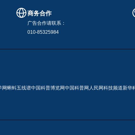
商务合作
广告合作请联系：
010-85325984
学网
蝌蚪五线谱
中国科普博览网
中国科普网
人民网科技频道
新华