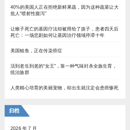
40%的美国人正在拒绝新鲜果蔬，因为这种蔬菜让大
批人“喷射性腹泻”
让猴子死亡的基因疗法却被用给了孩子，患者四天后
死亡：一场悲剧如何让基因治疗领域停滞十年
美国鲶鱼，正在传染癌症
活到老生到老的“女王”，靠一种气味封杀全族生育，
统治族群
人类精心培育的美丽宠物，却出生就注定会患癌惨死
归档
2026 年 7 月