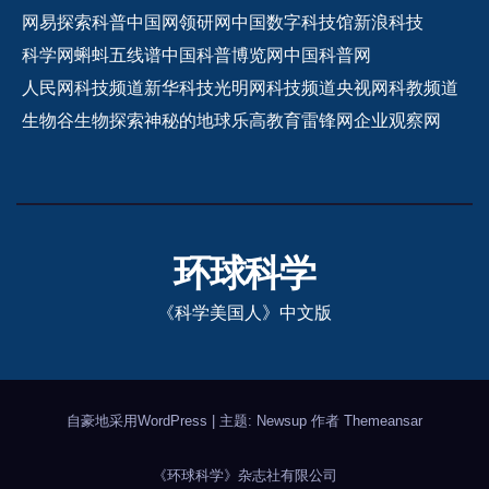
网易探索
科普中国网
领研网
中国数字科技馆
新浪科技
科学网
蝌蚪五线谱
中国科普博览网
中国科普网
人民网科技频道
新华科技
光明网科技频道
央视网科教频道
生物谷
生物探索
神秘的地球
乐高教育
雷锋网
企业观察网
环球科学
《科学美国人》中文版
自豪地采用WordPress
|
主题: Newsup 作者
Themeansar
《环球科学》杂志社有限公司