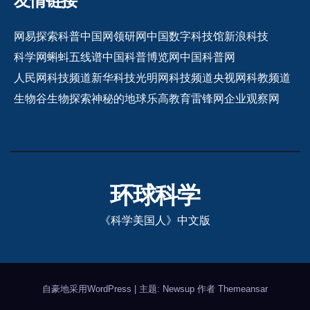
友情链接
网易探索
科普中国网
领研网
中国数字科技馆
新浪科技
科学网
蝌蚪五线谱
中国科普博览网
中国科普网
人民网科技频道
新华科技
光明网科技频道
央视网科教频道
生物谷
生物探索
神秘的地球
乐高教育
雷锋网
企业观察网
环球科学
《科学美国人》中文版
自豪地采用WordPress
|
主题: Newsup 作者
Themeansar