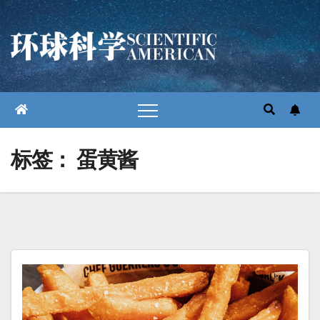
跳
至
内
容
标签：
蛋黄酱