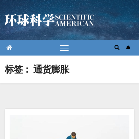
跳
至
内
容
标签：
通货膨胀