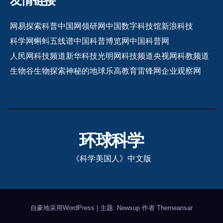
友情链接
网易探索
科普中国网
领研网
中国数字科技馆
新浪科技
科学网
蝌蚪五线谱
中国科普博览网
中国科普网
人民网科技频道
新华科技
光明网科技频道
央视网科教频道
生物谷
生物探索
神秘的地球
乐高教育
雷锋网
企业观察网
环球科学
《科学美国人》中文版
自豪地采用WordPress
|
主题: Newsup 作者
Themeansar