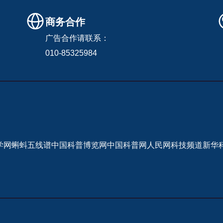
商务合作
广告合作请联系：
010-85325984
学网
蝌蚪五线谱
中国科普博览网
中国科普网
人民网科技频道
新华