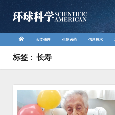
跳
至
内
容
天文物理
生物医药
信息技术
标签：
长寿