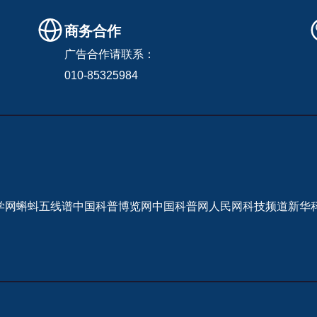
商务合作
广告合作请联系：
010-85325984
学网
蝌蚪五线谱
中国科普博览网
中国科普网
人民网科技频道
新华