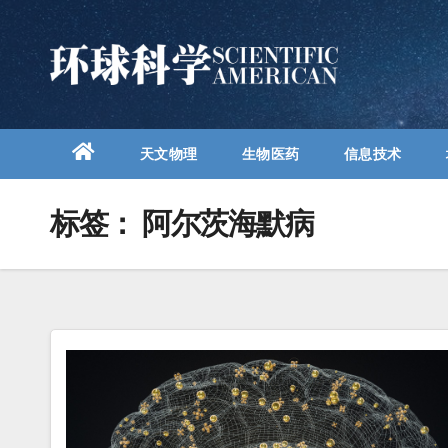
跳
至
内
容
天文物理
生物医药
信息技术
标签：
阿尔茨海默病