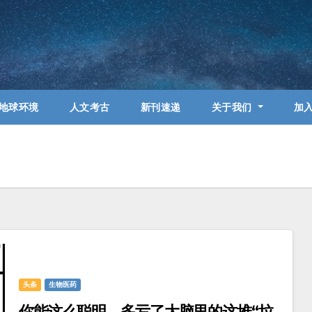
地球环境
人文考古
新刊速递
关于我们
加
头条
生物医药
你能这么聪明，多亏了大脑里的这堆“垃