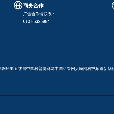
商务合作
广告合作请联系：
010-85325984
学网
蝌蚪五线谱
中国科普博览网
中国科普网
人民网科技频道
新华