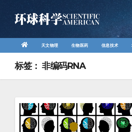
跳
至
内
容
天文物理
生物医药
信息技术
标签：
非编码RNA