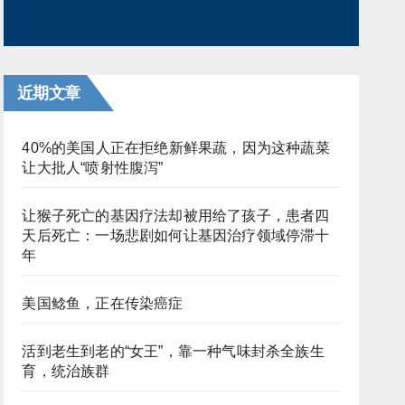
近期文章
40%的美国人正在拒绝新鲜果蔬，因为这种蔬菜
让大批人“喷射性腹泻”
让猴子死亡的基因疗法却被用给了孩子，患者四
天后死亡：一场悲剧如何让基因治疗领域停滞十
年
美国鲶鱼，正在传染癌症
活到老生到老的“女王”，靠一种气味封杀全族生
育，统治族群