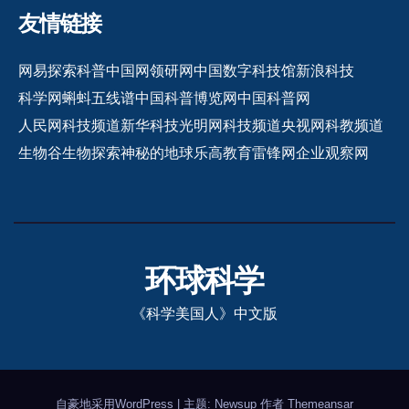
友情链接
网易探索
科普中国网
领研网
中国数字科技馆
新浪科技
科学网
蝌蚪五线谱
中国科普博览网
中国科普网
人民网科技频道
新华科技
光明网科技频道
央视网科教频道
生物谷
生物探索
神秘的地球
乐高教育
雷锋网
企业观察网
环球科学
《科学美国人》中文版
自豪地采用WordPress
|
主题: Newsup 作者
Themeansar