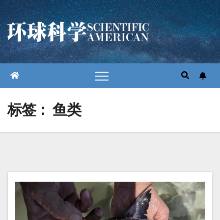
跳
至
内
容
标签：
鱼类