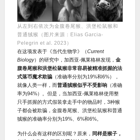
从左到右依次为金腹卷尾猴、洪堡松鼠猴和
普通狨猴（图片来源：Elias Garcia-
Pelegrin et al. 2023）
在这项发表于《当代生物学》（
Current
Biology
）的研究中，加西亚-佩莱格林发现，
金
腹卷尾猴和洪堡松鼠猴非常容易被精准抓握的法
式落币魔术欺骗
（准确率分别为19%和6%），
就像人类一样，而
普通狨猴似乎不受影响
（准确
率为94%）。但是，当加西亚-佩莱格林使用整
只手抓握的方式假装拿走手中的物品时，3种猴
子都会被欺骗，金腹卷尾猴、洪堡松鼠猴和普通
狨猴的准确率分别为19%、6%和6%。
为什么会有这样的区别呢？原来，
同样是猴子，