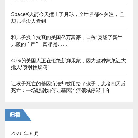
SpaceX火箭今天撞上了月球，全世界都在关注，但
却几乎没人看到
和儿子换血抗衰的美国亿万富豪，自称“克隆了新生
儿版的自己”，真相是……
40%的美国人正在拒绝新鲜果蔬，因为这种蔬菜让大
批人“喷射性腹泻”
让猴子死亡的基因疗法却被用给了孩子，患者四天后
死亡：一场悲剧如何让基因治疗领域停滞十年
归档
2026 年 8 月