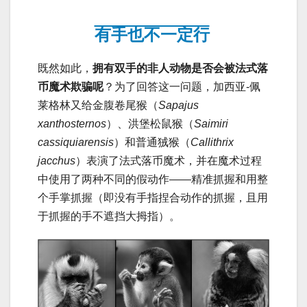
有手也不一定行
既然如此，
拥有双手的非人动物是否会被法式落
币魔术欺骗呢
？为了回答这一问题，加西亚-佩
莱格林又给金腹卷尾猴（
Sapajus
xanthosternos
）、洪堡松鼠猴（
Saimiri
cassiquiarensis
）和普通狨猴（
Callithrix
jacchus
）表演了法式落币魔术，并在魔术过程
中使用了两种不同的假动作——精准抓握和用整
个手掌抓握（即没有手指捏合动作的抓握，且用
于抓握的手不遮挡大拇指）。