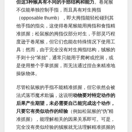
但这3种猴具有不同的手部结构和能力
。卷尾猴
不仅能单独控制手指，而且具有对生拇指
（opposable thumb），即大拇指能轻松碰到其
他手指的指尖，这使得卷尾猴能用拇指和食指精
准抓握；松鼠猴的拇指仅部分对生，手部灵巧程
度逊于卷尾猴，但它们也能在特殊情况下使用工
具；然而，由于完全没有对生拇指结构，狨猴的
手则十分“笨拙”，通常只能用于爬树或挖洞，或
是使用整个手掌抓握，而无法通过捏合来精准地
操纵物体。
尽管松鼠猴的手指不能精准抓握，但它依然会被
法式落币魔术欺骗，这说明
动物要对特定动作的
后果产生期望，未必需要自己能完成这个动作，
只要它有类似动作的经验
（例如松鼠猴的“伪”精
准抓握），能理解相关的因果关系即可。可是，
完全没有类似经验的狨猴就无法理解精准抓握的