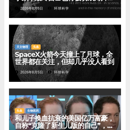
出
2026年8月6日
环球科学
天文物理
头条
SpaceX火箭今天撞上了月球，全
世界都在关注，但却几乎没人看到
2026年8月5日
环球科学
头条
生物医药
和儿子换血抗衰的美国亿万富豪，
自称“克隆了新生儿版的自己”，真