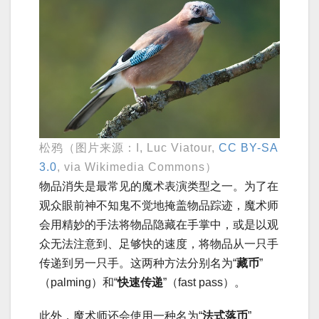
松鸦（图片来源：I, Luc Viatour,
CC BY-SA
3.0
, via Wikimedia Commons）
物品消失是最常见的魔术表演类型之一。为了在
观众眼前神不知鬼不觉地掩盖物品踪迹，魔术师
会用精妙的手法将物品隐藏在手掌中，或是以观
众无法注意到、足够快的速度，将物品从一只手
传递到另一只手。这两种方法分别名为“
藏币
”
（palming）和“
快速传递
”（fast pass）。
此外，魔术师还会使用一种名为“
法式落币
”