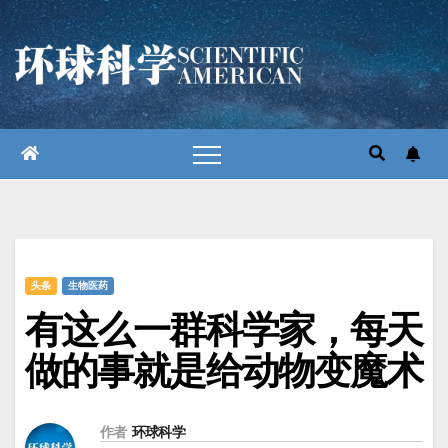
跳
至
内
容
头条
生物医药
有这么一群科学家，每天
做的事就是给动物变魔术
作者
环球科学