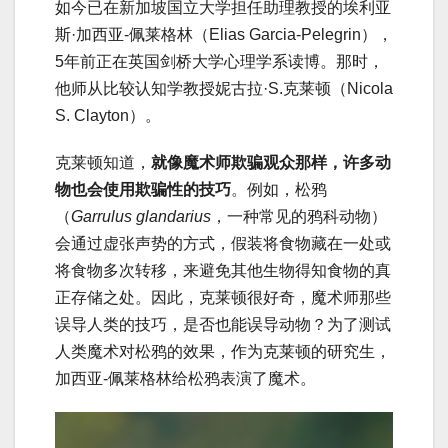
如今已在新加坡国立大学担任助理教授的埃利亚
斯·加西亚-佩莱格林（Elias Garcia-Pelegrin），
5年前正在英国剑桥大学心理学系读博。那时，
他师从比较认知学教授妮古拉·S.克莱顿（Nicola
S. Clayton）。
克莱顿知道，
就像魔术师欺骗观众那样，许多动
物也会使用欺骗性的技巧
。例如，松鸦
（
Garrulus glandarius
，一种常见的鸦科动物）
会通过虚张声势的方式，假装将食物藏在一处或
将食物多次转移，来避免其他生物得知食物的真
正存储之处。因此，克莱顿很好奇，魔术师那些
误导人类的技巧，是否也能误导动物？为了测试
人类魔术对松鸦的效果，作为克莱顿的研究生，
加西亚-佩莱格林给松鸦表演了魔术。