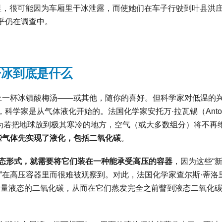
里，很可能因为车厢里干冰泄露，而使她们在车子行驶到叶县洪
乎仍在调查中。
干冰到底是什么
喝上一杯冰镇酸梅汤——或其他，随你的喜好。但科学家对低温的
学家是从气体液化开始的。法国化学家安托万·拉瓦锡（Antoi
概念，认为若把地球放到极其寒冷的地方，空气（或大多数组分）将不再
些气体先实现了液化，包括二氧化碳
。
液态形式，就需要将它们装在一种能承受高压的容器
，因为这些“新
”在高压容器里而很难被观察到。对此，法国化学家查尔斯·蒂洛
以通过制造大量液态的二氧化碳，从而在它们蒸发完全之前瞥到液态二氧化