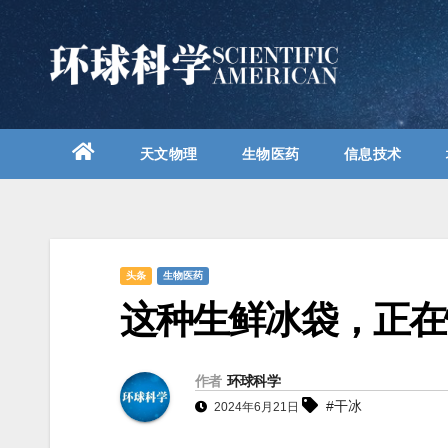
跳
至
内
容
天文物理
生物医药
信息技术
头条
生物医药
这种生鲜冰袋，正在
作者
环球科学
#干冰
2024年6月21日