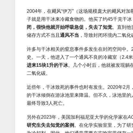
2004年，在飓风“伊万”（这场规模庞大的飓风
子就是用干冰来冷藏食物的。他买了约45千克干冰
闭，很快他就开始呼吸急促，失去了知觉
。直到他
储存方式不当且
通风不当
，导致封闭环境内二氧化
许多与干冰相关的窒息事件多发生在封闭空间中。2
史。一天，他进入了一个通风不良的冷藏室（2.4米×2
进来15块1升的干冰
。几个小时后，他就被发现躺
二氧化碳。
近些年，干冰致死的事件也时有发生。2020年2
的干冰倾倒在游泳池里来降温。但不久，泳池里的
最终导致3人死亡。
另外在2023年，美国加利福尼亚大学的化学家在
AC
研究生失去知觉的案例
。在化学实验室里，为了研