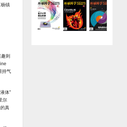
庄杨镇
兴趣则
ne
维持气
液体”
里尔
碳的真