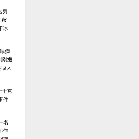
名男
间密
干冰
哮喘病
刚刚搬
度吸入
十千克
事件
一名
起作