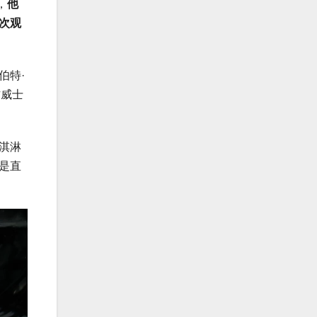
，
他
首次观
伯特·
作威士
淇淋
是直