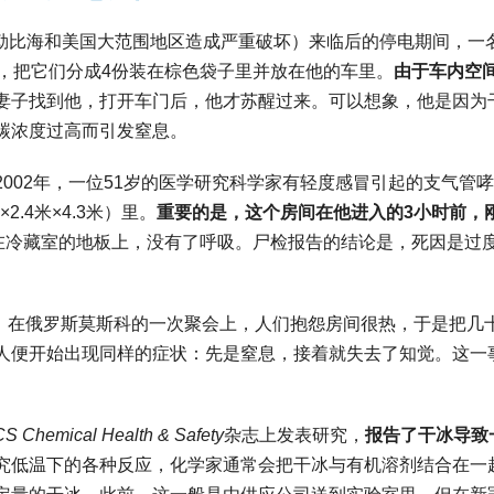
对加勒比海和美国大范围地区造成严重破坏）来临后的停电期间，一
，把它们分成4份装在棕色袋子里并放在他的车里。
由于车内空
妻子找到他，打开车门后，他才苏醒过来。可以想象，他是因为
碳浓度过高而引发窒息。
002年，一位51岁的医学研究科学家有轻度感冒引起的支气管
.4米×4.3米）里。
重要的是，这个房间在他进入的3小时前，
在冷藏室的地板上，没有了呼吸。尸检报告的结论是，死因是过
月，在俄罗斯莫斯科的一次聚会上，人们抱怨房间很热，于是把几
人便开始出现同样的症状：先是窒息，接着就失去了知觉。这一
S Chemical Health & Safety
杂志上发表研究，
报告了干冰导致
究低温下的各种反应，化学家通常会把干冰与有机溶剂结合在一