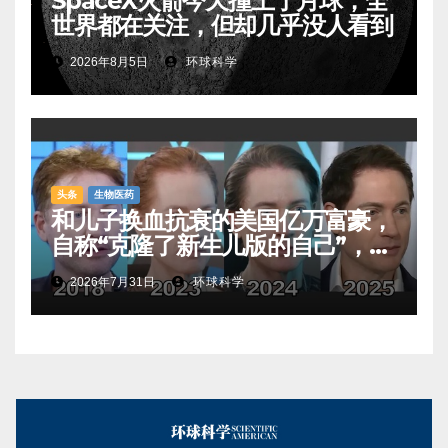
SpaceX火箭今天撞上了月球，全
世界都在关注，但却几乎没人看到
2026年8月5日
环球科学
头条
生物医药
和儿子换血抗衰的美国亿万富豪，
自称“克隆了新生儿版的自己”，真
相是……
2026年7月31日
环球科学