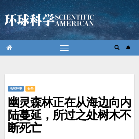
跳
至
内
容
地球环境
头条
幽灵森林正在从海边向内
陆蔓延，所过之处树木不
断死亡