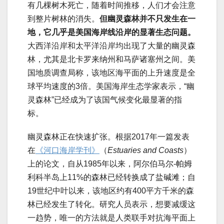
有几棵树木死亡，随着时间推移，人们才会注意
到整片树林的消失。
但幽灵森林并不只发生在一
地，它几乎是美国海岸线沿岸的显著生态问题。
大西洋沿岸和太平洋沿岸均出现了大量的幽灵森
林，尤其是北卡罗来纳州和马萨诸塞州之间。美
国地质调查局称，该地区海平面的上升速度是全
球平均速度的3倍。美国海岸生态学家表示，“幽
灵森林”已经成为了该国气候变化最显著的指
标。
幽灵森林正在快速扩张。根据2017年一篇发表
在
《河口海岸学刊》
（
Estuaries and Coasts
）
上的论文，自从1985年以来，阿尔伯马尔-帕姆
利科半岛上11%的森林已经转换成了盐碱滩；自
19世纪中叶以来，该地区约有400平方千米的森
林已经发生了转化。研究人员表示，想要减缓这
一趋势，唯一的方法就是人类联手对抗海平面上