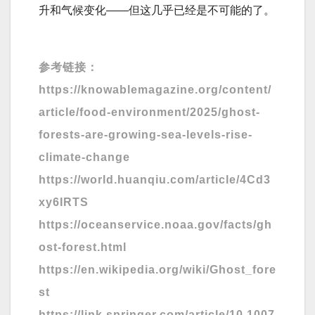
升和气候变化——但这几乎已经是不可能的了。
参考链接：
https://knowablemagazine.org/content/
article/food-environment/2025/ghost-
forests-are-growing-sea-levels-rise-
climate-change
https://world.huanqiu.com/article/4Cd3
xy6IRTS
https://oceanservice.noaa.gov/facts/gh
ost-forest.html
https://en.wikipedia.org/wiki/Ghost_fore
st
https://link.springer.com/article/10.1007