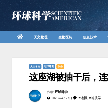
跳
至
内
容
天文物理
生物医药
信息技术
人文考古
地球环境
头条
这座湖被抽干后，连
作者
环球科学
,
#地幔
#地质学
2025年4月27日