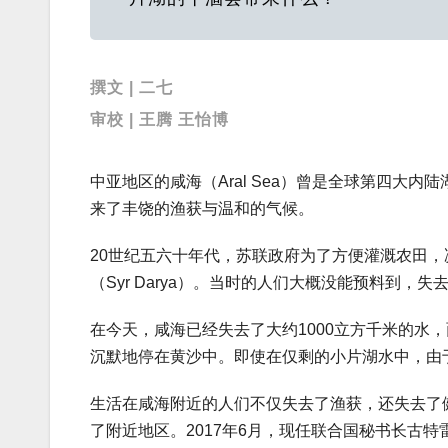
撰文 | 二七
审校 | 王腾 王怡博
中亚地区的咸海（Aral Sea）曾是全球第四大
来了丰饶的渔获与温和的气候。
20世纪五六十年代，苏联政府为了方便灌溉农田，决
（Syr Darya）。当时的人们大概没能预料到，失
在今天，咸海已经失去了大约1000立方千米的水
沉默地停在黄沙中。即使在仅剩的小片湖水中，由
生活在咸海附近的人们不仅失去了渔获，还失去了
了附近地区。2017年6月，现任联合国秘书长古