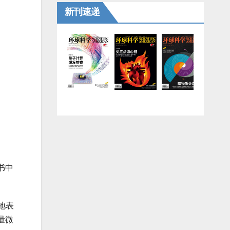
新刊速递
书中
地表
量微