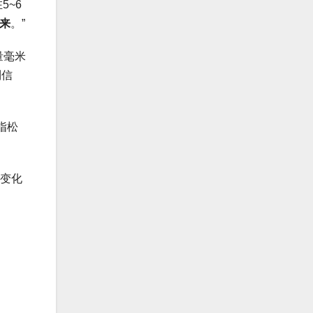
5~6
来
。”
量毫米
到信
指松
性变化