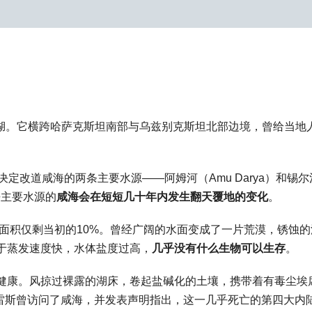
内陆湖。它横跨哈萨克斯坦南部与乌兹别克斯坦北部边境，曾给当地
定改道咸海的两条主要水源——阿姆河（Amu Darya）和锡尔
去主要水源的
咸海会在短短几十年内发生翻天覆地的变化
。
，面积仅剩当初的10%。曾经广阔的水面变成了一片荒漠，锈蚀的
于蒸发速度快，水体盐度过高，
几乎没有什么生物可以生存
。
健康。风掠过裸露的湖床，卷起盐碱化的土壤，携带着有毒尘埃
特雷斯曾访问了咸海，并发表声明指出，这一几乎死亡的第四大内