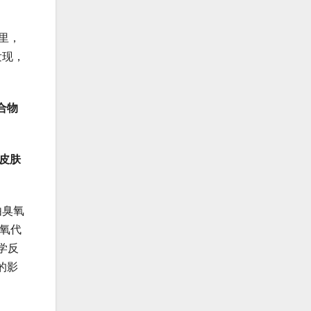
里，
发现，
合物
皮肤
由臭氧
-氧代
学反
的影