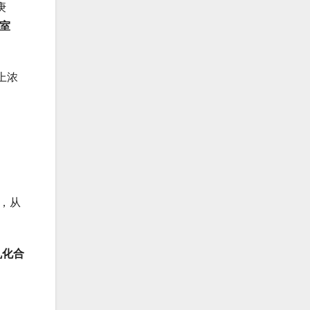
庚
自室
上浓
，从
机化合