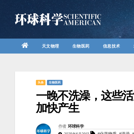
跳
至
内
容
天文物理
生物医药
信息技术
头条
生物医药
一晚不洗澡，这些活
加快产生
作者
环球科学
,
,
#化学物质
#洗澡