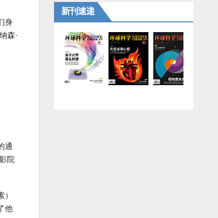
新刊速递
们身
纳森·
的通
电影院
素）
了他