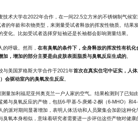
术大学在2022年合作，在一间22.5立方米的不锈钢制气候室
试者的年龄和衣物类型，来测量受试者释放的挥发性物质。结果
的变化。比如受试者选择穿短袖还是长袖都会影响测量结果。
人的呼吸。然而，
在有臭氧的条件下，全身释放的挥发性有机化
VOCs）总量会增加，增加的部分主要是由皮肤表面脂质与臭氧反应生成的
。
与美国罗格斯大学合作于2021年
首次在真实住宅中证实，人体
ne）会驱动室内的臭氧发生反应
。
周测量加利福尼亚州奥克兰一户人家的空气。结果检测到了已知
臭氧反应的产物，包括6-甲基-5-庚烯-2-酮（6-MHO）和4
位客人的派对期间显著增加，表明人体活动和人员聚集会加剧这种化
与臭氧本身相似，意味着研究者需要进一步评估这些产物对健康