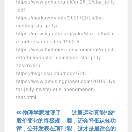
https://www.gnhs.org.uk/gn26_1/star_jelly
.pdf
https://markavery.info/2020/11/15/tim-
melling-star-jelly/
https://en.wikipedia.org/wiki/Star_jelly#cit
e_note-Gaddesden-1502-6
https://www.thetimes.com/comment/regist
er/article/nostoc-commune-star-jelly-
zzs2rwhrb
https://bygl.osu.edu/node/728
https://www.amusingplanet.com/2019/11/s
tar-jelly-mysterious-phenomenon-
that.html
文
物理学家发现了
过量运动真能“烧”
股价变化的终极规
脑，还会降低认知功
章
律，公开发表在顶刊
能，这才是最适合的