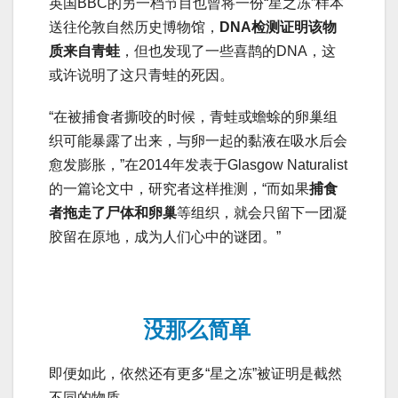
英国BBC的另一档节目也曾将一份“星之冻”样本
送往伦敦自然历史博物馆，
DNA检测证明该物
质来自青蛙
，但也发现了一些喜鹊的DNA，这
或许说明了这只青蛙的死因。
“在被捕食者撕咬的时候，青蛙或蟾蜍的卵巢组
织可能暴露了出来，与卵一起的黏液在吸水后会
愈发膨胀，”在2014年发表于Glasgow Naturalist
的一篇论文中，研究者这样推测，“而如果
捕食
者拖走了尸体和卵巢
等组织，就会只留下一团凝
胶留在原地，成为人们心中的谜团。”
没那么简单
即便如此，依然还有更多“星之冻”被证明是截然
不同的物质。