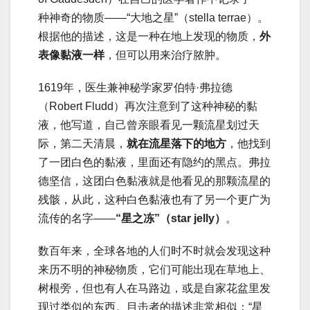
种神奇的物质——“大地之星”（stella terrae）。
根据他的描述，这是一种在地上发现的物质，
外
表像黏液一样
，但可以用来治疗脓肿。
1619年，医生兼神秘学家罗伯特·弗拉德
（Robert Fludd）再次注意到了这种神秘的黏
液，他写道，自己曾亲眼看见一颗流星划过天
际，第二天清晨，
就在流星落下的地方
，他找到
了一团白色的黏液，里面还有隐约的黑点。弗拉
德坚信，这团白色黏液就是他看见的那颗流星的
残骸，从此，这种白色黏液也有了另一个更广为
流传的名字——
“星之冻”（star jelly）
。
数百年来，全球各地的人们时不时就会发现这种
来历不明的神秘物质，它们可能出现在草地上、
树根旁，但也有人在马路边，或是自家花盆里发
现过类似的东西。目击者的描述非常相似：“星