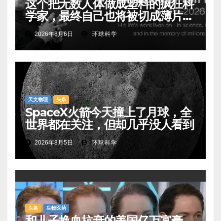
这个把无数人体做成塑料的疯狂科
学家，最终自己也将被切成薄片展
出
2026年8月6日
环球科学
天文物理
头条
SpaceX火箭今天撞上了月球，全
世界都在关注，但却几乎没人看到
2026年8月5日
环球科学
头条
生物医药
和儿子换血抗衰的美国亿万富豪，