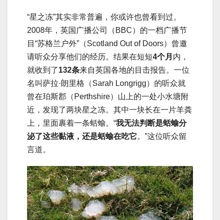
“星之冻”其实非常普遍，你或许也曾看到过。
2008年，英国广播公司（BBC）的一档广播节
目“苏格兰户外”（Scotland Out of Doors）曾邀
请听众分享他们的经历。结果在短短
4个月
内，
就收到了
132条
来自英国各地的目击报告。一位
名叫萨拉·朗里格（Sarah Longrigg）的听众就
曾在珀斯郡（Perthshire）山上的一处小水塘附
近，发现了两块星之冻。其中一块长在一片羊粪
上，里面裹着一条蛞蝓。“
我无法判断是蛞蝓分
泌了这些黏液，还是蛞蝓在吃它
。”这位听众留
言道。