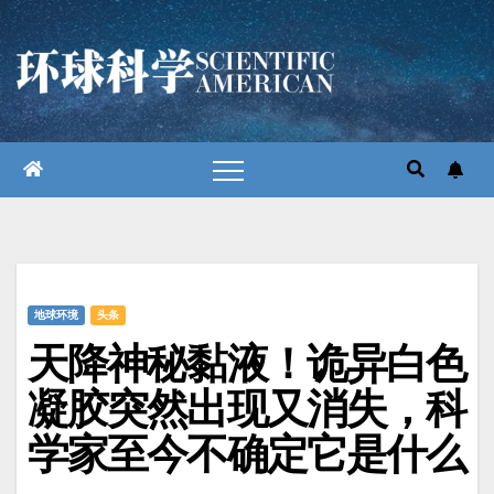
跳
至
内
容
地球环境
头条
天降神秘黏液！诡异白色
凝胶突然出现又消失，科
学家至今不确定它是什么