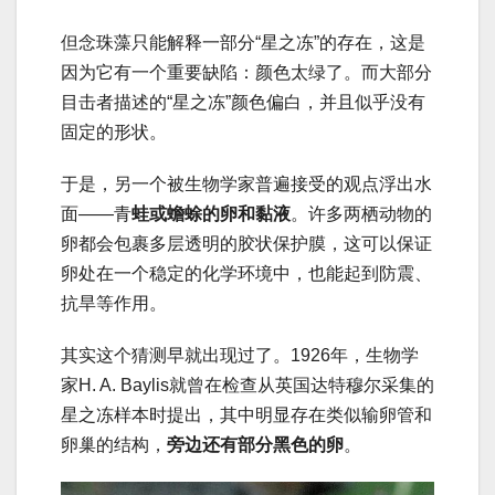
但念珠藻只能解释一部分“星之冻”的存在，这是
因为它有一个重要缺陷：颜色太绿了。而大部分
目击者描述的“星之冻”颜色偏白，并且似乎没有
固定的形状。
于是，另一个被生物学家普遍接受的观点浮出水
面——青
蛙或蟾蜍的卵和黏液
。许多两栖动物的
卵都会包裹多层透明的胶状保护膜，这可以保证
卵处在一个稳定的化学环境中，也能起到防震、
抗旱等作用。
其实这个猜测早就出现过了。1926年，生物学
家H. A. Baylis就曾在检查从英国达特穆尔采集的
星之冻样本时提出，其中明显存在类似输卵管和
卵巢的结构，
旁边还有部分黑色的卵
。