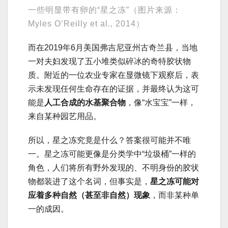
一些明显带有卵的“星之冻”（图片来源：
Myles O’Reilly et al., 2014）
而在2019年6月美国弗吉尼亚州古奇兰县，当地
一对夫妇发现了五小堆类似碎冰的奇特胶状物
质。附近的一位农业专家在显微镜下观察后，表
示未发现任何生命存在的证据，并最终认为这可
能是
人工合成的水基聚合物
，像“水宝宝”一样，
来自某种园艺用品。
所以，星之冻究竟是什么？答案很可能并不唯
一。星之冻可能更像是分类学中“垃圾桶”一样的
角色，人们将所有野外发现的、不明身份的胶状
物都装进了这个名词，但事实是，
星之冻可能对
应着多种自然（甚至非自然）现象
，而非某种单
一的成因。