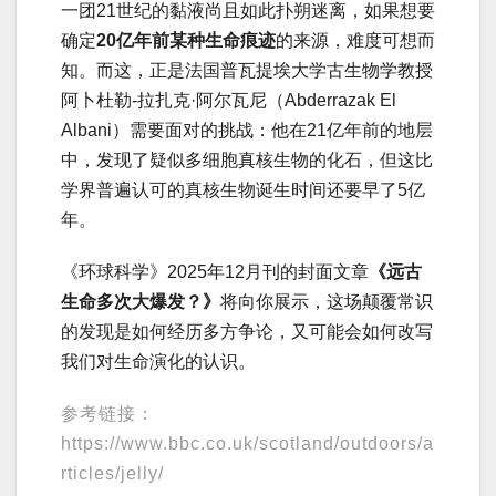
一团21世纪的黏液尚且如此扑朔迷离，如果想要
确定
20亿年前某种生命痕迹
的来源，难度可想而
知。而这，正是法国普瓦提埃大学古生物学教授
阿卜杜勒-拉扎克·阿尔瓦尼（Abderrazak El
Albani）需要面对的挑战：他在21亿年前的地层
中，发现了疑似多细胞真核生物的化石，但这比
学界普遍认可的真核生物诞生时间还要早了5亿
年。
《环球科学》2025年12月刊的封面文章
《远古
生命多次大爆发？》
将向你展示，这场颠覆常识
的发现是如何经历多方争论，又可能会如何改写
我们对生命演化的认识。
参考链接：
https://www.bbc.co.uk/scotland/outdoors/a
rticles/jelly/