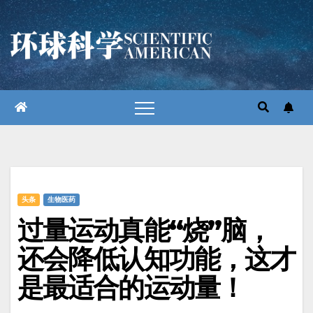
跳
至
内
容
头条
生物医药
过量运动真能“烧”脑，
还会降低认知功能，这才
是最适合的运动量！