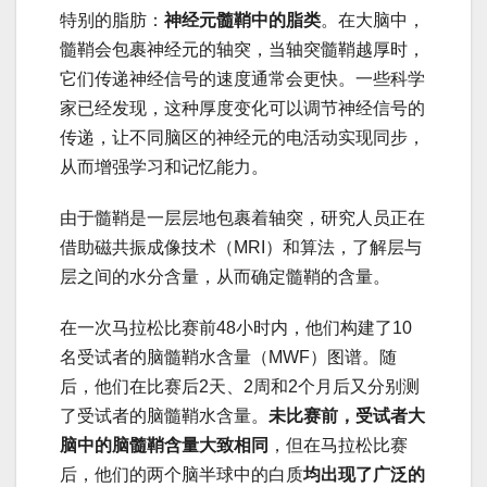
特别的脂肪：
神经元髓鞘中的脂类
。在大脑中，
髓鞘会包裹神经元的轴突，当轴突髓鞘越厚时，
它们传递神经信号的速度通常会更快。一些科学
家已经发现，这种厚度变化可以调节神经信号的
传递，让不同脑区的神经元的电活动实现同步，
从而增强学习和记忆能力。
由于髓鞘是一层层地包裹着轴突，研究人员正在
借助磁共振成像技术（MRI）和算法，了解层与
层之间的水分含量，从而确定髓鞘的含量。
在一次马拉松比赛前48小时内，他们构建了10
名受试者的脑髓鞘水含量（MWF）图谱。随
后，他们在比赛后2天、2周和2个月后又分别测
了受试者的脑髓鞘水含量。
未比赛前，受试者大
脑中的脑髓鞘含量大致相同
，但在马拉松比赛
后，他们的两个脑半球中的白质
均出现了广泛的