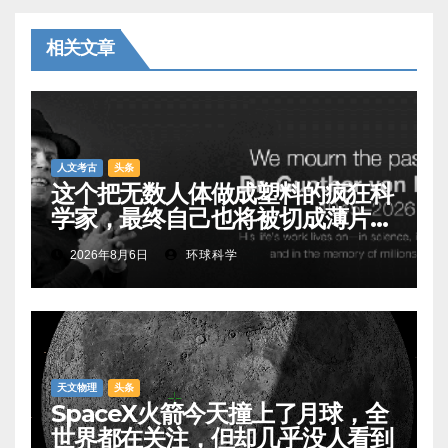
相关文章
人文考古
头条
这个把无数人体做成塑料的疯狂科
学家，最终自己也将被切成薄片展
出
2026年8月6日
环球科学
天文物理
头条
SpaceX火箭今天撞上了月球，全
世界都在关注，但却几乎没人看到