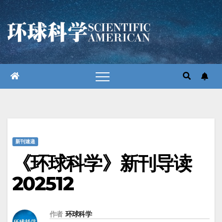
跳
至
内
容
新刊速递
《环球科学》新刊导读
202512
作者
环球科学