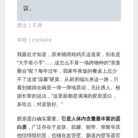
议。
撰文 | 不周
审校 | clefable
我最近才知道，原来猪蹄炖鸡爪这道菜，别名是
“大手牵小手”……这怎么不算一场跨物种的“浪漫
聚会”呢？每年过年，我家年夜饭的餐桌上总少
不了这道“温馨”硬菜。从厨房端出来这一路，只
看到猪蹄在碗里一弹一弹地晃动，无比诱人。根
据长辈的说法，“这里面都是满满的胶原蛋白，
多吃点，对皮肤好。”
胶原蛋白确实重要。
它是人体内含量最丰富的蛋
白质
，广泛存在于皮肤、肌腱、韧带、骨骼等其
他结缔组织里，也铺在血管壁、肠道内壁等器官