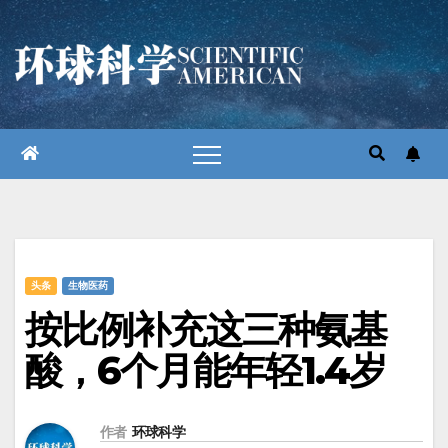
跳
至
内
容
头条
生物医药
按比例补充这三种氨基
酸，6个月能年轻1.4岁
作者
环球科学