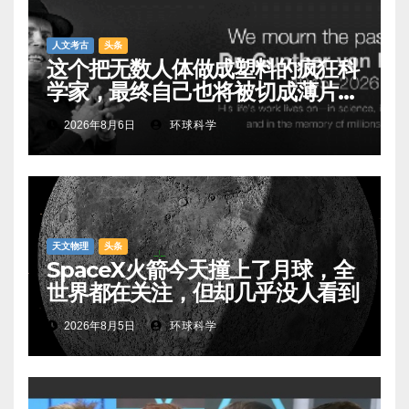
人文考古
头条
这个把无数人体做成塑料的疯狂科
学家，最终自己也将被切成薄片展
出
2026年8月6日
环球科学
天文物理
头条
SpaceX火箭今天撞上了月球，全
世界都在关注，但却几乎没人看到
2026年8月5日
环球科学