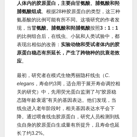
人体内的胶原蛋白，主要由甘氨酸、脯氨酸和羟
脯氨酸组成
。根据28种胶原蛋白的类型，这三种
氨基酸的比例可能有所不同。这项研究的作者发
现，当
甘氨酸、脯氨酸和羟脯氨酸
按照
3：1：1
的比例组合后，在线虫、小鼠和人类试验中，都
表现出相似的改善：
实验动物和受试者体内的胶
原蛋白稳态有所延长，产生了跨物种的抗衰老效
应
。
最初，研究者在模式生物秀丽隐杆线虫（
C.
elegans
，寿命约3周，适合用于展开寿命调控相
关的研究）中，先用荧光蛋白监测了与“胶原稳
态随年龄衰退”有关的基因表达。他们发现，当
线虫进入老年阶段时，相关基因表达水平会下
降。通过喂食线虫胶原蛋白，研究人员检测到线
虫自身的胶原蛋白生成量有所提升，且寿命也延
长了约3.2%。