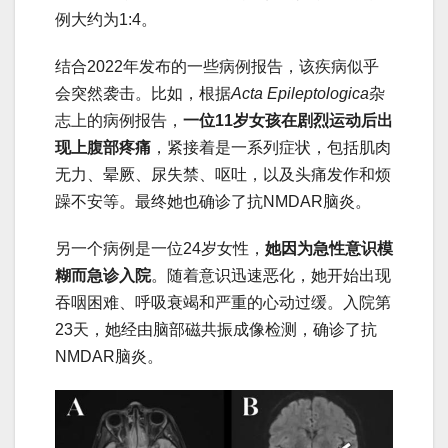
例大约为1:4。
结合2022年发布的一些病例报告，该疾病似乎
会突然袭击。比如，根据
Acta Epileptologica
杂
志上的病例报告，
一位11岁女孩在剧烈运动后出
现上腹部疼痛
，紧接着是一系列症状，包括肌肉
无力、晕厥、尿失禁、呕吐，以及头痛发作和烦
躁不安等。最终她也确诊了抗NMDAR脑炎。
另一个病例是一位24岁女性，
她因为急性意识模
糊而急诊入院
。随着意识迅速恶化，她开始出现
吞咽困难、呼吸衰竭和严重的心动过缓。入院第
23天，她经由脑部磁共振成像检测，确诊了抗
NMDAR脑炎。