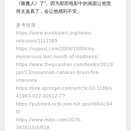
《驱魔人》了”。因为那部电影中的画面让他觉
得太逼真了，会让他感到不安。
参考链接：
https://www.eurekalert.org/news-
releases/1112385
https://nypost.com/2009/10/04/my-
mysterious-lost-month-of-madness/
https://www.theguardian.com/books/2013/
jan/13/susannah-cahalan-brain-fire-
interview
https://link.springer.com/article/10.1186/s
41983-022-00512-7?
https://pubmed.ncbi.nlm.nih.gov/4004164
0/
https://www.mdpi.com/2076-
3425/15/5/518