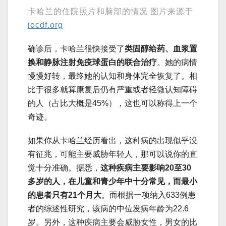
卡哈兰的住院照片和脑部的情况 图片来源于
iocdf.org
确诊后，卡哈兰很快接受了
类固醇给药、血浆置
换和静脉注射免疫球蛋白的联合治疗
。她的病情
慢慢好转，最终她的认知和身体完全恢复了。相
比于很多就算康复后仍有严重或者轻微认知障碍
的人（占比大概是45%），这也可以称得上一个
奇迹。
如果你从卡哈兰经历看出，这种病的出现似乎没
有征兆，可能主要威胁年轻人，那可以说你的直
觉十分准确。据悉，
这种疾病主要影响20至30
多岁的人，在儿童和青少年中十分常见，而最小
的患者只有21个月大
。而根据一项纳入633例患
者的综述性研究，该病的中位发病年龄为22.6
岁。另外，这种疾病主要会威胁女性，男女的比