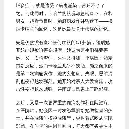
增多症”，或是遭受了病毒感染，然后不了了
之。与此同时，卡哈兰的状况却急转直下，在和
男友一起看节目时，她癫痫发作并昏迷了——根
据卡哈兰的回忆，这是她最后关于疾病的记忆。
先是仍然没有查出任何症状的CT扫描，随后她
开始出现被迫害妄想症，她认为医生们都要害
她。又一次检查中，医生又推测一个病因：酒精
戒断反应，然而卡哈兰几乎不饮酒。随之而来的
是第二次癫痫发作，她的妄想症、失眠、思维混
乱也变得越发强烈。她开始对亲人大发雷霆，攻
击性变得越来越强，并怀疑自己患上了躁郁症。
之后，又是一次更严重的癫痫发作和住院治疗。
在医院时，她会因一时发怒掌掴给她做检查的护
士，并在输液时拔掉输液管，尖叫着试图从医院
逃跑。在住院的两周时间内，每天都有各类医生