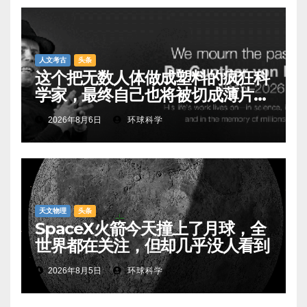
人文考古
头条
这个把无数人体做成塑料的疯狂科
学家，最终自己也将被切成薄片展
出
2026年8月6日
环球科学
天文物理
头条
SpaceX火箭今天撞上了月球，全
世界都在关注，但却几乎没人看到
2026年8月5日
环球科学