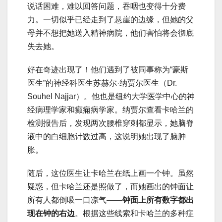
说话困难，难以回答问题，吞咽也变得十分费
力。一切似乎已经走到了悬崖的边缘，但她的父
母并不想把她送入精神病院，他们害怕将会彻底
失去她。
好在奇迹出现了！他们遇到了被同事称为“豪斯
医生”的神经科医生苏赫尔·纳贾尔医生（Dr.
Souhel Najjar）。他也是纽约大学医学中心的神
经病理学家和癫痫病学家。纳贾尔查看卡哈兰的
检测报告后，发现两次腰椎穿刺都显示，她脑脊
液中的白细胞计数过高，这说明她出现了脑肿
胀。
随后，这位医生让卡哈兰在纸上画一个钟。虽然
疑惑，但卡哈兰还是照做了，而她画出的钟面让
所有人都倒吸一口凉气——
钟面上所有数字都出
现在钟的右边
。根据这些线索和卡哈兰的多种症