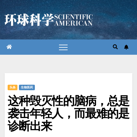
跳
至
内
容
头条
生物医药
这种毁灭性的脑病，总是
袭击年轻人，而最难的是
诊断出来