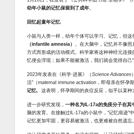
幼年小鼠的记忆保留到了成年
。
回
忆起童年记忆
小鼠与人类一样，幼年个体可以学习、记忆，但这
（
infantile amnesia
）
。在大脑中，记忆并不像照
方式而形成的活动模式。科学家将这种神经元连接
忆便会浮现；如果不能被激活，我们就会觉得自己“
2023年发表在《科学·进展》（
Science Advances
活”（maternal immune activation，即
记忆
。这表明，怀孕期间的炎症反应，似乎以某种方
进一步研究发现，
一种名为
IL-17a
的免疫分子在其
脑的发育。在接触过IL-17a的小鼠中，“记忆痕
记忆更加牢固，更容易被激活，也更难被自然遗忘