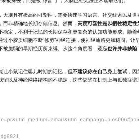
并未被抹去，而是被“静音”了，大脑已经无法正常读取它们。
，大脑具有极高的可塑性，需要快速学习语言、社交线索以及世
，而非精确地长期存储信息。然而，
高度可塑性是以牺牲稳定性
不稳定，不利于记忆的长期保存和更复杂的认知功能形成。随着
通过小胶质细胞不断“修剪”神经连接，使神经通路更加稳固。让
不被脆弱的早期经历所束缚。从这个角度看，遗
忘也许并非缺陷
能让小鼠记住婴儿时期的记忆，
但不建议你在自己身上尝试
，因
残留以及神经网络结构的不稳定，这些缺陷在机制上与孤独症谱
urce=pr&utm_medium=email&utm_campaign=plos006#pbi
.adg9921