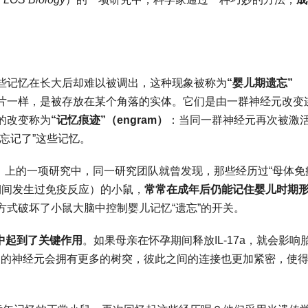
些记忆在长大后却难以被调出，这种现象被称为
“
婴儿期遗忘
”
片一样，是被存放在某个角落的实体。它们是由一群神经元改变
的改变称为
“
记忆痕迹
”
（
engram
）
：当同一群神经元再次被激
忘记了”这些记忆。
）上的一项研究中，同一研究团队就曾发现，那些经历过“母体免
母亲在怀孕期间发生过免疫反应）的小鼠，
常常在成年后仍能记住婴儿时期
式破坏了小鼠大脑中控制婴儿记忆“遗忘”的开关。
中起到了关键作用
。如果母亲在怀孕期间释放IL-17a，就会影响
迹”中的神经元会拥有更多的树突，彼此之间的连接也更加紧密，使
。