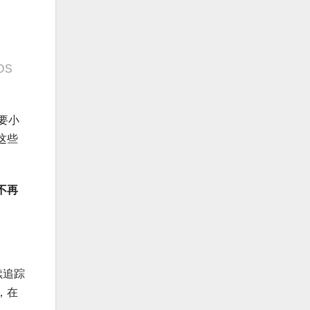
OS
要小
这些
不再
续追踪
，在