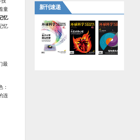
学技
新刊速递
着童
记忆
记忆
们最
色：
的连