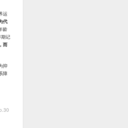
界运
为代
年龄
早期记
，而
为抑
系障
o.30