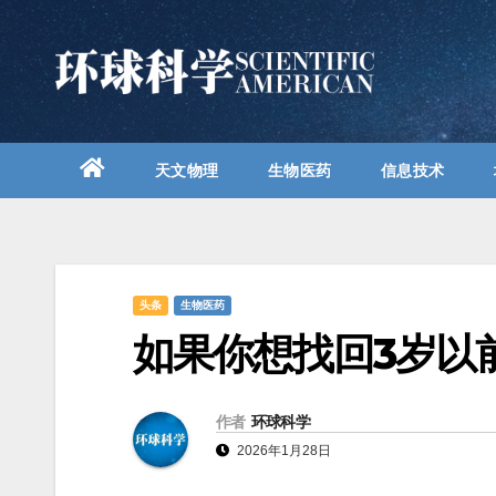
跳
至
内
容
天文物理
生物医药
信息技术
头条
生物医药
如果你想找回3岁以
作者
环球科学
2026年1月28日