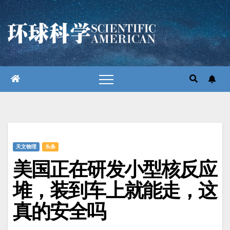
跳
至
内
容
天文物理
头条
美国正在研发小型核反应
堆，装到车上就能走，这
真的安全吗