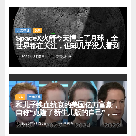
天文物理
头条
SpaceX火箭今天撞上了月球，全
世界都在关注，但却几乎没人看到
2026年8月5日
环球科学
头条
生物医药
和儿子换血抗衰的美国亿万富豪，
自称“克隆了新生儿版的自己”，真
相是……
2026年7月31日
环球科学