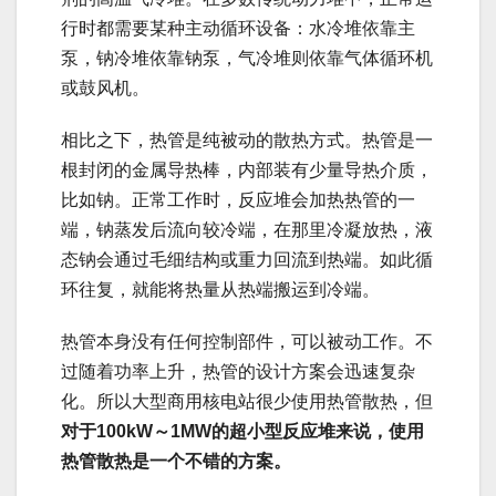
行时都需要某种主动循环设备：水冷堆依靠主
泵，钠冷堆依靠钠泵，气冷堆则依靠气体循环机
或鼓风机。
相比之下，热管是纯被动的散热方式。热管是一
根封闭的金属导热棒，内部装有少量导热介质，
比如钠。正常工作时，反应堆会加热热管的一
端，钠蒸发后流向较冷端，在那里冷凝放热，液
态钠会通过毛细结构或重力回流到热端。如此循
环往复，就能将热量从热端搬运到冷端。
热管本身没有任何控制部件，可以被动工作。不
过随着功率上升，热管的设计方案会迅速复杂
化。所以大型商用核电站很少使用热管散热，但
对于
100kW
～
1MW
的超小型反应堆来说，使用
热管散热是一个不错的方案。