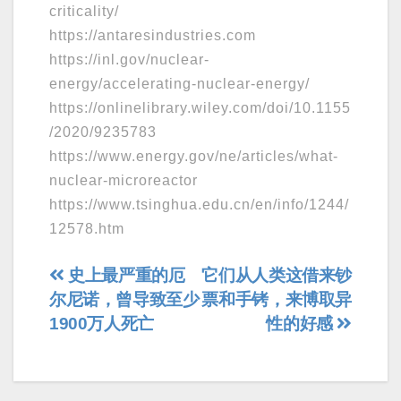
criticality/
https://antaresindustries.com
https://inl.gov/nuclear-
energy/accelerating-nuclear-energy/
https://onlinelibrary.wiley.com/doi/10.1155
/2020/9235783
https://www.energy.gov/ne/articles/what-
nuclear-microreactor
https://www.tsinghua.edu.cn/en/info/1244/
12578.htm
文
史上最严重的厄
它们从人类这借来钞
尔尼诺，曾导致至少
票和手铐，来博取异
章
1900万人死亡
性的好感
导
航