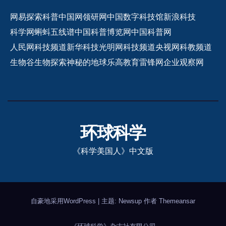
网易探索
科普中国网
领研网
中国数字科技馆
新浪科技
科学网
蝌蚪五线谱
中国科普博览网
中国科普网
人民网科技频道
新华科技
光明网科技频道
央视网科教频道
生物谷
生物探索
神秘的地球
乐高教育
雷锋网
企业观察网
环球科学
《科学美国人》中文版
自豪地采用WordPress
|
主题: Newsup 作者
Themeansar