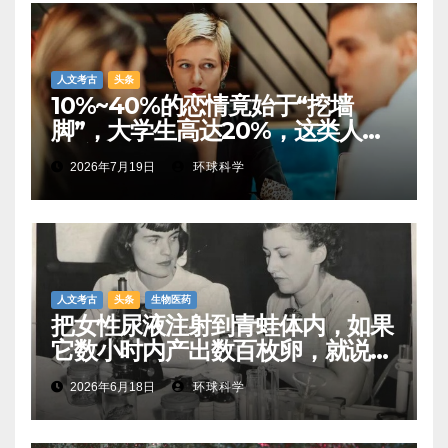
人文考古
头条
10%~40%的恋情竟始于“挖墙
脚”，大学生高达20%，这类人都
有这种人格特质
2026年7月19日
环球科学
人文考古
头条
生物医药
把女性尿液注射到青蛙体内，如果
它数小时内产出数百枚卵，就说明
她怀孕了
2026年6月18日
环球科学