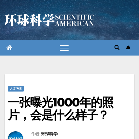
跳
至
内
容
人文考古
一张曝光1000年的照
片，会是什么样子？
作者
环球科学