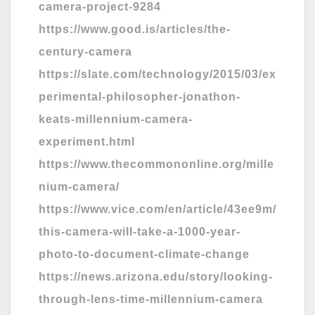
camera-project-9284
https://www.good.is/articles/the-
century-camera
https://slate.com/technology/2015/03/ex
perimental-philosopher-jonathon-
keats-millennium-camera-
experiment.html
https://www.thecommononline.org/mille
nium-camera/
https://www.vice.com/en/article/43ee9m/
this-camera-will-take-a-1000-year-
photo-to-document-climate-change
https://news.arizona.edu/story/looking-
through-lens-time-millennium-camera