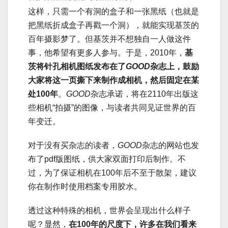
这样，只需一个有洞的盒子和一张黑纸（也就是
把黑纸折成盒子再戳一个洞），就能实现基茨的
百年摄影梦了。但基茨并不想独自一人做这件
事，他希望有更多人参与。于是，2010年，
基
茨将针孔相机图纸发布在了
GOOD
杂志上，鼓励
大家将这一页撕下来制作成相机，然后固定在某
处100年
。
GOOD
杂志承诺，将在2110年出版这
些相机“拍摄”的图像，与读者共同见证世界的百
年变迁。
对于没有买杂志的读者，
GOOD
杂志的网站也发
布了pdf版图纸，供大家双面打印后制作。不
过，为了保证相机在100年后不至于散架，建议
你在制作时使用档案专用胶水。
透过这种特殊的相机，世界会呈现出什么样子
呢？显然，
在100年的尺度下，许多在我们看来