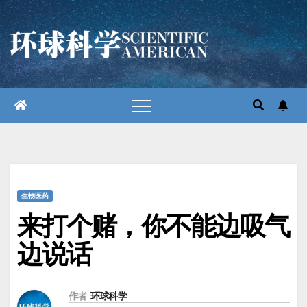
跳
至
内
容
生物医药
来打个赌，你不能边吸气
边说话
作者
环球科学