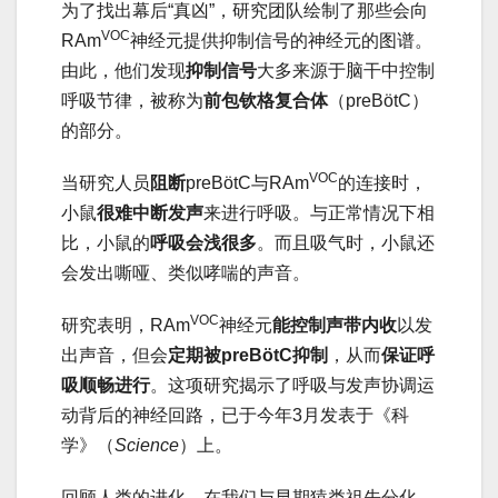
为了找出幕后“真凶”，研究团队绘制了那些会向
VOC
RAm
神经元提供抑制信号的神经元的图谱。
由此，他们发现
抑制信号
大多来源于脑干中控制
呼吸节律，被称为
前包钦格复合体
（preBötC）
的部分。
VOC
当研究人员
阻断
preBötC与RAm
的连接时，
小鼠
很难中断发声
来进行呼吸。与正常情况下相
比，小鼠的
呼吸会浅很多
。而且吸气时，小鼠还
会发出嘶哑、类似哮喘的声音。
VOC
研究表明，RAm
神经元
能控制声带内收
以发
出声音，但会
定期被preBötC抑制
，从而
保证呼
吸顺畅进行
。这项研究揭示了呼吸与发声协调运
动背后的神经回路，已于今年3月发表于《科
学》（
Science
）上。
回顾人类的进化，在我们与早期猿类祖先分化