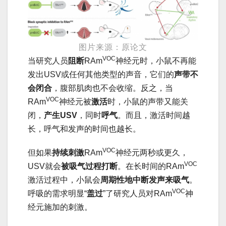
图片来源：原论文
VOC
当研究人员
阻断
RAm
神经元时，小鼠不再能
发出USV或任何其他类型的声音，它们的
声带不
会闭合
，腹部肌肉也不会收缩。反之，当
VOC
RAm
神经元被
激
活
时，小鼠的声带又能关
闭，
产生USV
，同时
呼气
。而且，激活时间越
长，呼气和发声的时间也越长。
VOC
但如果
持续刺激
RAm
神经元两秒或更久，
VOC
USV就会
被吸气过程打断
。在长时间的RAm
激活过程中，小鼠会
周期性地中断发声来吸气
。
VOC
呼吸的需求明显“
盖过
”了研究人员对RAm
神
经元施加的刺激。