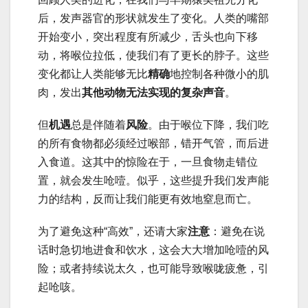
后，发声器官的形状就发生了变化。人类的嘴部
开始变小，突出程度有所减少，舌头也向下移
动，将喉位拉低，使我们有了更长的脖子。这些
变化都让人类能够无比
精确
地控制各种微小的肌
肉，发出
其他动物无法实现的复杂声音
。
但
机遇
总是伴随着
风险
。由于喉位下降，我们吃
的所有食物都必须经过喉部，错开气管，而后进
入食道。这其中的惊险在于，一旦食物走错位
置，就会发生呛噎。似乎，这些提升我们发声能
力的结构，反而让我们能更有效地窒息而亡。
为了避免这种“高效”，还请大家
注意
：避免在说
话时急切地进食和饮水，这会大大增加呛噎的风
险；或者持续说太久，也可能导致喉咙疲惫，引
起呛咳。