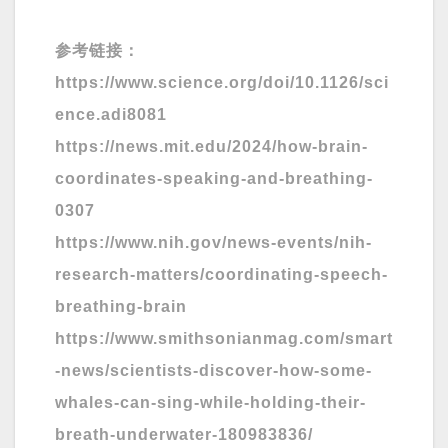
参考链接：
https://www.science.org/doi/10.1126/sci
ence.adi8081
https://news.mit.edu/2024/how-brain-
coordinates-speaking-and-breathing-
0307
https://www.nih.gov/news-events/nih-
research-matters/coordinating-speech-
breathing-brain
https://www.smithsonianmag.com/smart
-news/scientists-discover-how-some-
whales-can-sing-while-holding-their-
breath-underwater-180983836/