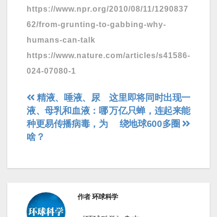
https://www.npr.org/2010/08/11/1290837
62/from-grunting-to-gabbing-why-
humans-can-talk
https://www.nature.com/articles/s41586-
024-07080-1
文
精液、唾液、尿
这里即将同时出现一
液、母乳和血液：哪
万亿只蝉，连起来能
章
种更易传播病毒，为
绕地球600多圈
导
啥？
航
作者
环球科学