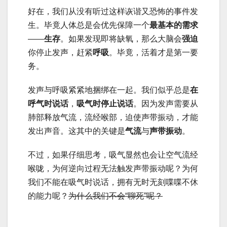
好在，我们从没有听过这样诙谐又恐怖的事件发
生。毕竟人体总是会优先保障一个
最基本的需求
——
生存
。如果发现即将缺氧，那么大脑会
强迫
你停止发声，赶紧
呼吸
。毕竟，活着才是第一要
务。
发声与呼吸紧紧地捆绑在一起。我们似乎总是
在
呼气时说话
，
吸气时停止说话
。因为发声需要从
肺部释放气流，流经喉部，迫使声带振动，才能
发出声音。这其中的关键是
气流
与
声带振动
。
不过，如果仔细思考，吸气显然也会让空气流经
喉咙，为何逆向过程无法触发声带振动呢？为何
我们不能在吸气时说话，拥有无时无刻喋喋不休
的能力呢？
为什么我们不会“聊死”呢？