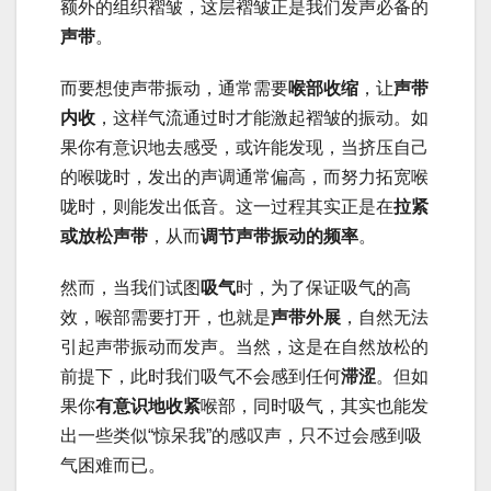
额外的组织褶皱，这层褶皱正是我们发声必备的
声带
。
而要想使声带振动，通常需要
喉部收缩
，让
声带
内收
，这样气流通过时才能激起褶皱的振动。如
果你有意识地去感受，或许能发现，当挤压自己
的喉咙时，发出的声调通常偏高，而努力拓宽喉
咙时，则能发出低音。这一过程其实正是在
拉紧
或放松声带
，从而
调节声带振动的频率
。
然而，当我们试图
吸气
时，为了保证吸气的高
效，喉部需要打开，也就是
声带外展
，自然无法
引起声带振动而发声。当然，这是在自然放松的
前提下，此时我们吸气不会感到任何
滞涩
。但如
果你
有意识地收紧
喉部，同时吸气，其实也能发
出一些类似“惊呆我”的感叹声，只不过会感到吸
气困难而已。