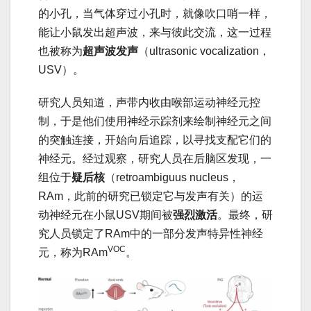
的小孔，当气体穿过小孔时，就像吹口哨一样，
能让小鼠发出超声波，来与彼此交流，这一过程
也被称为
超声波发声
（ultrasonic vocalization，
USV）。
研究人员知道，声带内收由喉部运动神经元控
制，于是他们使用神经示踪剂来绘制神经元之间
的突触连接，开始向后追踪，以寻找支配它们的
神经元。经过观察，研究人员在后脑区发现，一
组位于
疑后核
（retroambiguus nucleus，
RAm，此前的研究已锁定它与发声有关）的运
动神经元在小鼠USV期间被
强
烈激活
。最终，研
究人员锁定了RAm中的一部分发声特异性神经
VOC
元，称为RAm
。