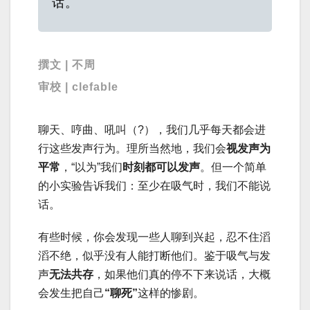
话。
撰文 | 不周
审校 | clefable
聊天、哼曲、吼叫（?），我们几乎每天都会进
行这些发声行为。理所当然地，我们会
视发声为
平常
，“以为”我们
时刻都可以发声
。但一个简单
的小实验告诉我们：至少在吸气时，我们不能说
话。
有些时候，你会发现一些人聊到兴起，忍不住滔
滔不绝，似乎没有人能打断他们。鉴于吸气与发
声
无法共存
，如果他们真的停不下来说话，大概
会发生把自己
“
聊死
”
这样的惨剧。