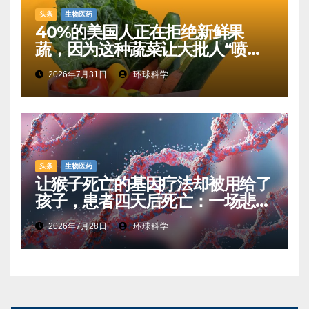
头条
生物医药
40%的美国人正在拒绝新鲜果
蔬，因为这种蔬菜让大批人“喷射
性腹泻”
2026年7月31日
环球科学
头条
生物医药
让猴子死亡的基因疗法却被用给了
孩子，患者四天后死亡：一场悲剧
如何让基因治疗领域停滞十年
2026年7月28日
环球科学