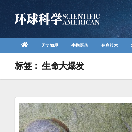
跳
至
内
容
天文物理
生物医药
信息技术
标签：
生命大爆发