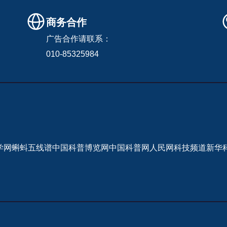
商务合作
广告合作请联系：
010-85325984
学网
蝌蚪五线谱
中国科普博览网
中国科普网
人民网科技频道
新华