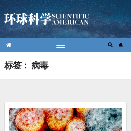
跳
至
内
容
标签：
病毒