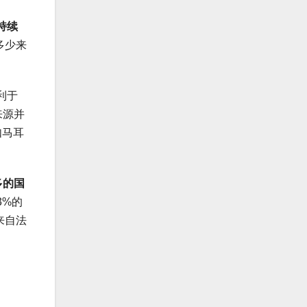
持续
多少来
利于
来源并
如马耳
多的国
3%的
来自法