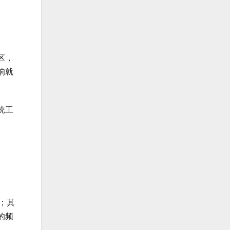
区，
响就
统工
；其
的频