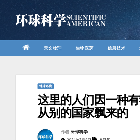
跳
至
内
容
天文物理
生物医药
信息技术
地球环境
这里的人们因一种有
从别的国家飘来的
作者
环球科学
#臭氧