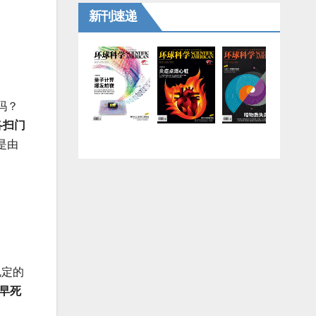
新刊速递
吗？
各扫门
是由
规定的
早死