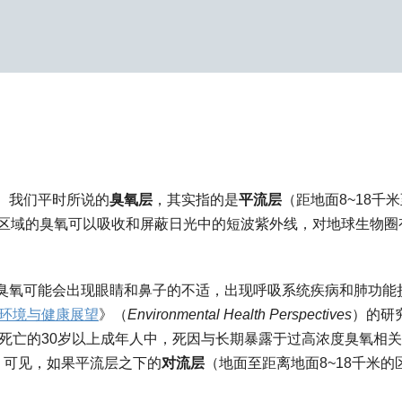
。我们平时所说的
臭氧层
，其实指的是
平流层
（距地面8~18千
个区域的臭氧可以吸收和屏蔽日光中的短波紫外线，对地球生物圈
臭氧可能会出现眼睛和鼻子的不适，出现呼吸系统疾病和肺功能
环境与健康展望
》（
Environmental Health Perspectives
）的研
病死亡的30岁以上成年人中，死因与长期暴露于过高浓度臭氧相
%。可见，如果平流层之下的
对流层
（地面至距离地面8~18千米的
。