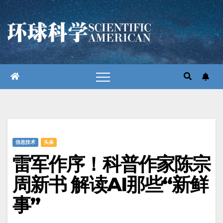
跳
至
内
容
信息技术
头条
雷军作序！科普作家陈宗
周新书 解读AI那些“新鲜
事”