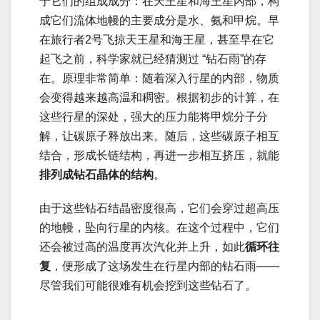
于它们的组成成分：在天王星和海王星内部，构
成它们流体地幔的主要成分是水、氨和甲烷。早
在旅行者2号飞掠天王星和海王星，甚至早在它
起飞之前，科学家就已经猜测过 “钻石雨”的存
在。原理非常简单：随着深入行星的内部，物质
会变得越来越高温和稠密。根据初步的计算，在
这些行星的深处，强大的压力能将甲烷分子分
解，让碳原子释放出来。随后，这些碳原子相互
结合，形成长链结构，再进一步相互挤压，就能
排列成钻石晶体的结构
。
由于这些钻石结晶密度很高，它们会穿过超高压
的地幔，坠向行星的内核。在这个过程中，它们
还会被过高的温度再次汽化并上升，如此
循环往
复
，便形成了这场发生在行星内部的钻石雨——
尽管我们可能很难有机会挖到这些钻石了。