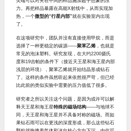
尖端可以对夹在中间的样品施加超乎想象的压
力。再把样品暴露在高能X射线中，从而实现加
热，一个
微型的“行星内部”
就在实验室内出现
了。
在这项研究中，团队并没有直接使用甲烷，而是
选择了一种更稳定的碳源——
聚苯乙烯
，也就是
常见的泡沫塑料。研究发现，在大约2200摄氏
度和19吉帕的条件下（接近天王星和海王星内部
浅层的环境），聚苯乙烯就开始结晶形成钻石
了。这样的条件虽然听起来依然很严苛，但已经
比此前的类似实验中需要的压力值低了很多。
研究者之所以关注这个问题，是因为或许可以解
释天王星和海王星
特殊的磁场结构
——与地球不
同，天王星和海王星并不具备对称的磁场。而如
果钻石雨可以在更浅的深度形成，那么这些钻石
颗粒就拖拽着气体和冰向核心方向下沉，由此可