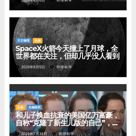
2026年8月6日
环球科学
天文物理
头条
SpaceX火箭今天撞上了月球，全
世界都在关注，但却几乎没人看到
2026年8月5日
环球科学
头条
生物医药
和儿子换血抗衰的美国亿万富豪，
自称“克隆了新生儿版的自己”，真
相是……
2026年7月31日
环球科学