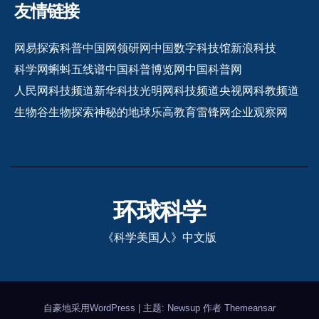
友情链接
网易探索
科普中国网
领研网
中国数字科技馆
新浪科技
科学网
蝌蚪五线谱
中国科普博览网
中国科普网
人民网科技频道
新华科技
光明网科技频道
央视网科教频道
生物谷
生物探索
神秘的地球
乐高教育
雷锋网
企业观察网
环球科学
《科学美国人》中文版
自豪地采用WordPress
|
主题: Newsup 作者
Themeansar