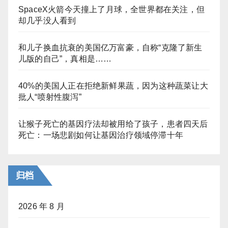
SpaceX火箭今天撞上了月球，全世界都在关注，但
却几乎没人看到
和儿子换血抗衰的美国亿万富豪，自称“克隆了新生
儿版的自己”，真相是……
40%的美国人正在拒绝新鲜果蔬，因为这种蔬菜让大
批人“喷射性腹泻”
让猴子死亡的基因疗法却被用给了孩子，患者四天后
死亡：一场悲剧如何让基因治疗领域停滞十年
归档
2026 年 8 月