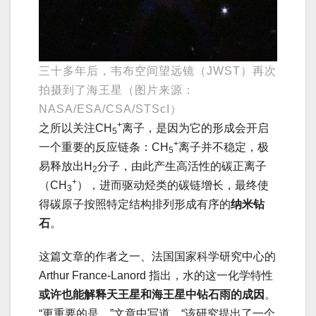
三十多年后，韦布空间望远镜（JWST）再次
拍摄到了海王星（图片来源：
NASA/ESA/CSA/STScI）
+
之所以关注CH
离子，是因为它的形成会开启
5
+
一个重要的反应链条：CH
离子并不稳定，极
5
易释放出H
分子，由此产生高活性的碳正离子
2
+
（CH
），进而驱动烃类的碳链增长，最终使
3
得碳原子按照特定结构排列形成有序的
纳米钻
石
。
这篇文章的作者之一、法国国家科学研究中心的
Arthur France-Lanord 指出，水的这一化学特性
或许也能解释天王星和海王星中钻石雨的成因
。
“更重要的是，”文章中写道，“该研究提出了一个