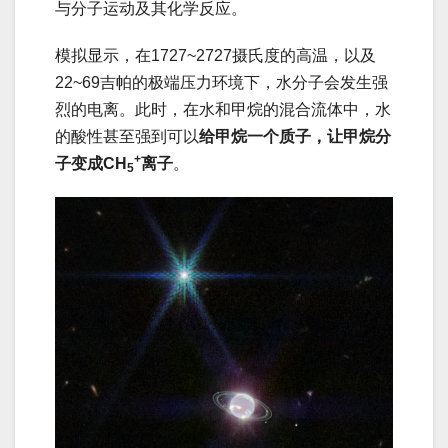
与分子运动及其化学反应。
模拟显示，在1727~2727摄氏度的高温，以及
22~69吉帕的极端压力环境下，水分子会发生强
烈的电离。此时，在水和甲烷的混合流体中，水
的酸性甚至强到可以
给甲烷一个质子，让甲烷分
+
子变
成CH
离
子
。
5