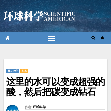
跳
至
内
容
天文物理
头条
这里的水可以变成超强的
酸，然后把碳变成钻石
作者
环球科学