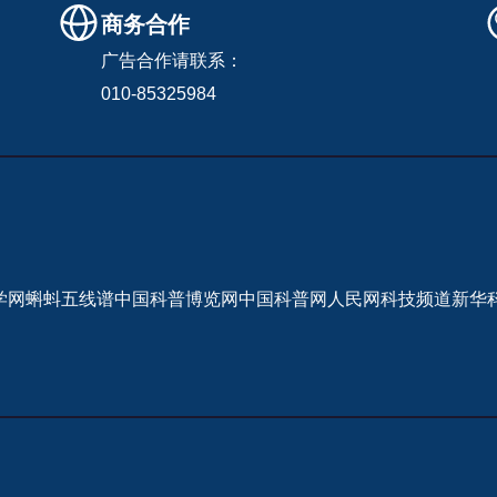
商务合作
广告合作请联系：
010-85325984
学网
蝌蚪五线谱
中国科普博览网
中国科普网
人民网科技频道
新华