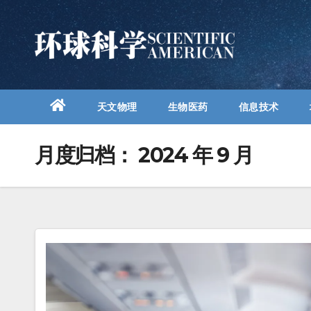
跳
至
内
容
天文物理
生物医药
信息技术
月度归档：
2024 年 9 月