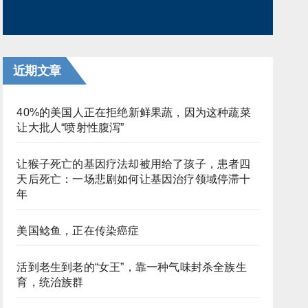
近期文章
40%的美国人正在拒绝新鲜果蔬，因为这种蔬菜
让大批人“喷射性腹泻”
让猴子死亡的基因疗法却被用给了孩子，患者四
天后死亡：一场悲剧如何让基因治疗领域停滞十
年
美国鲶鱼，正在传染癌症
活到老生到老的“女王”，靠一种气味封杀全族生
育，统治族群