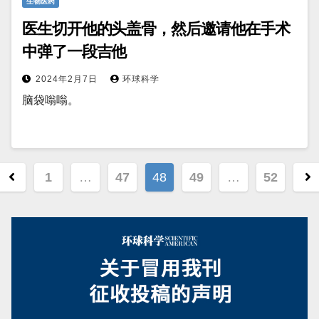
生物医药
医生切开他的头盖骨，然后邀请他在手术
中弹了一段吉他
2024年2月7日
环球科学
脑袋嗡嗡。
文
1
…
47
48
49
…
52
章
分
页