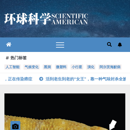
跳
至
内
容
热门标签
人工智能
气候变化
黑洞
微塑料
小行星
演化
阿尔茨海默病
活到老生到老的“女王”，靠一种气味封杀全族生育，统治族群