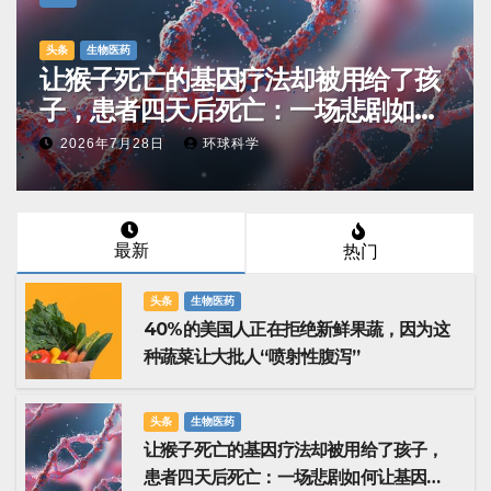
头条
生物医药
让猴子死亡的基因疗法却被用给了孩
子，患者四天后死亡：一场悲剧如何
让基因治疗领域停滞十年
2026年7月28日
环球科学
最新
热门
头条
生物医药
40%的美国人正在拒绝新鲜果蔬，因为这
种蔬菜让大批人“喷射性腹泻”
头条
生物医药
让猴子死亡的基因疗法却被用给了孩子，
患者四天后死亡：一场悲剧如何让基因治