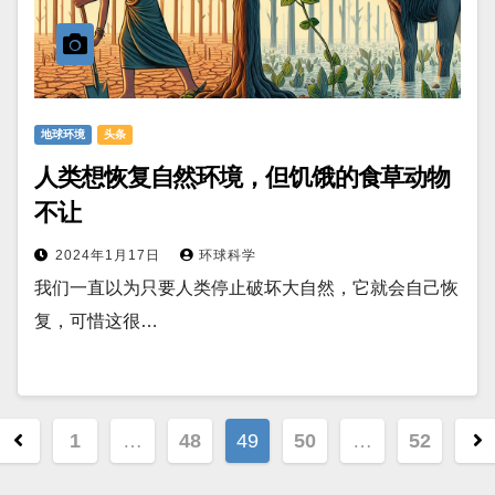
地球环境
头条
人类想恢复自然环境，但饥饿的食草动物
不让
2024年1月17日
环球科学
我们一直以为只要人类停止破坏大自然，它就会自己恢
复，可惜这很…
文
1
…
48
49
50
…
52
章