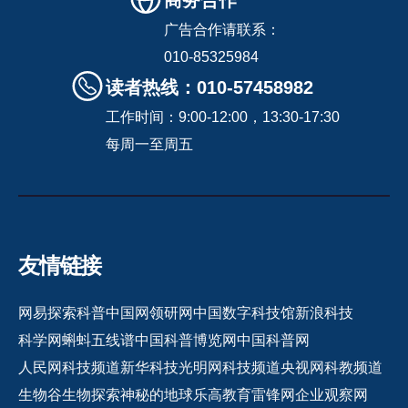
广告合作请联系：
010-85325984
读者热线：010-57458982
工作时间：9:00-12:00，13:30-17:30
每周一至周五
友情链接
网易探索
科普中国网
领研网
中国数字科技馆
新浪科技
科学网
蝌蚪五线谱
中国科普博览网
中国科普网
人民网科技频道
新华科技
光明网科技频道
央视网科教频道
生物谷
生物探索
神秘的地球
乐高教育
雷锋网
企业观察网