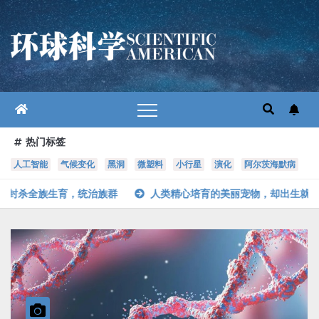
跳
至
内
容
热门标签
人工智能
气候变化
黑洞
微塑料
小行星
演化
阿尔茨海默病
治族群
人类精心培育的美丽宠物，却出生就注定会患癌惨死