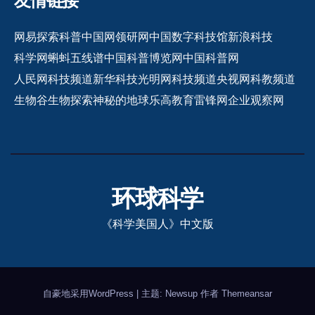
友情链接
网易探索
科普中国网
领研网
中国数字科技馆
新浪科技
科学网
蝌蚪五线谱
中国科普博览网
中国科普网
人民网科技频道
新华科技
光明网科技频道
央视网科教频道
生物谷
生物探索
神秘的地球
乐高教育
雷锋网
企业观察网
环球科学
《科学美国人》中文版
自豪地采用WordPress
|
主题: Newsup 作者
Themeansar