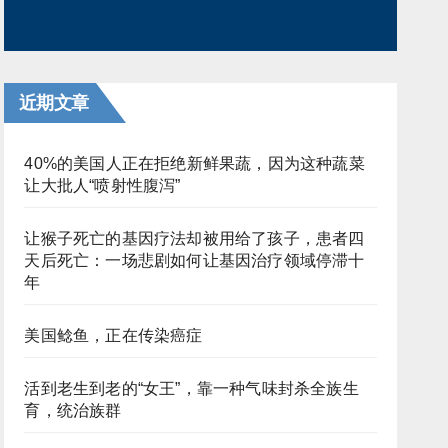
近期文章
40%的美国人正在拒绝新鲜果蔬，因为这种蔬菜
让大批人“喷射性腹泻”
让猴子死亡的基因疗法却被用给了孩子，患者四
天后死亡：一场悲剧如何让基因治疗领域停滞十
年
美国鲶鱼，正在传染癌症
活到老生到老的“女王”，靠一种气味封杀全族生
育，统治族群