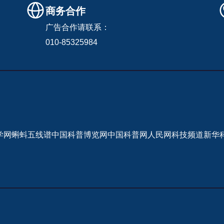
商务合作
广告合作请联系：
010-85325984
学网
蝌蚪五线谱
中国科普博览网
中国科普网
人民网科技频道
新华