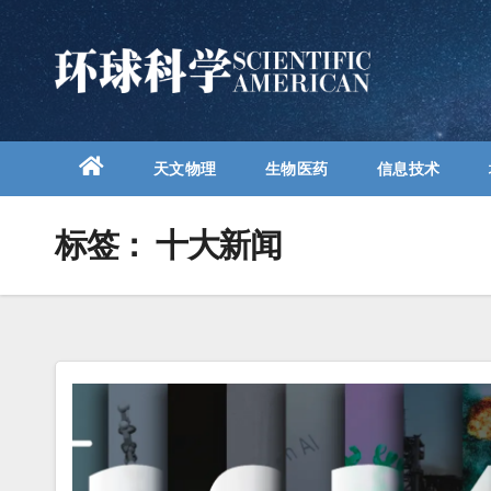
跳
至
内
容
天文物理
生物医药
信息技术
标签：
十大新闻