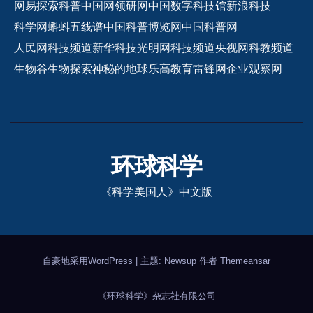
网易探索
科普中国网
领研网
中国数字科技馆
新浪科技
科学网
蝌蚪五线谱
中国科普博览网
中国科普网
人民网科技频道
新华科技
光明网科技频道
央视网科教频道
生物谷
生物探索
神秘的地球
乐高教育
雷锋网
企业观察网
环球科学
《科学美国人》中文版
自豪地采用WordPress
|
主题: Newsup 作者
Themeansar
《环球科学》杂志社有限公司