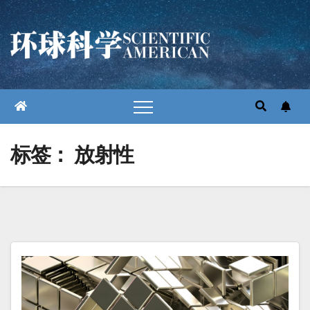
跳
至
内
容
标签：
放射性